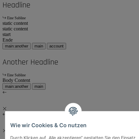
Headline
Eine Subline
static content
static content
start
Ende
main:another
main
account
Another Headline
Eine Subline
Body Content
main:another
main
Wie wir Cookies & Co nutzen
Durch Klicken auf „Alle akzeptieren“ gestatten Sie den Einsatz