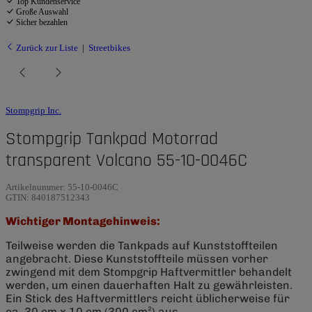
Top Kundenservice
Große Auswahl
Sicher bezahlen
Zurück zur Liste
Streetbikes
Stompgrip Inc.
Stompgrip Tankpad Motorrad
transparent Volcano 55-10-0046C
Artikelnummer:
55-10-0046C
GTIN:
840187512343
Wichtiger Montagehinweis:
Teilweise werden die Tankpads auf Kunststoffteilen
angebracht. Diese Kunststoffteile müssen vorher
zwingend mit dem Stompgrip Haftvermittler behandelt
werden, um einen dauerhaften Halt zu gewährleisten.
Ein Stick des Haftvermittlers reicht üblicherweise für
ca. 30 cm x 10 cm (300 cm²) aus.