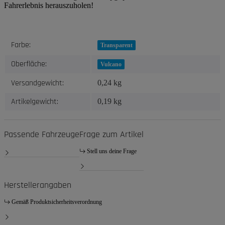
Fahrerlebnis herauszuholen!
Produkteigenschaft
Wert
Farbe:
Transparent
Oberfläche:
Vulcano
Versandgewicht:
0,24 kg
Artikelgewicht:
0,19
kg
Passende Fahrzeuge
Frage zum Artikel
Stell uns deine Frage
Herstellerangaben
Gemäß Produktsicherheitsverordnung