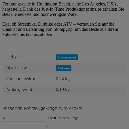
Fertigungsstätte in Huntington Beach, nahe Los Angeles, USA,
hergestellt. Dank des Just-In-Time Produktionsprinzips erhalten Sie
stets die neueste und hochwertigste Ware.
Egal ob Streetbike, Dirtbike oder ATV – vertrauen Sie auf die
Qualität und Erfahrung von Stompgrip, um das Beste aus Ihrem
Fahrerlebnis herauszuholen!
Produkteigenschaft
Wert
Farbe:
Transparent
Oberfläche:
Vulcano
Versandgewicht:
0,24 kg
Artikelgewicht:
0,19
kg
Passende Fahrzeuge
Frage zum Artikel
Stell uns deine Frage