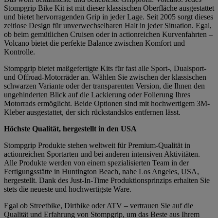
Stompgrip Bike Kit ist mit dieser klassischen Oberfläche ausgestattet
und bietet hervorragenden Grip in jeder Lage. Seit 2005 sorgt dieses
zeitlose Design für unverwechselbaren Halt in jeder Situation. Egal,
ob beim gemütlichen Cruisen oder in actionreichen Kurvenfahrten –
Volcano bietet die perfekte Balance zwischen Komfort und
Kontrolle.
Stompgrip bietet maßgefertigte Kits für fast alle Sport-, Dualsport-
und Offroad-Motorräder an. Wählen Sie zwischen der klassischen
schwarzen Variante oder der transparenten Version, die Ihnen den
ungehinderten Blick auf die Lackierung oder Folierung Ihres
Motorrads ermöglicht. Beide Optionen sind mit hochwertigem 3M-
Kleber ausgestattet, der sich rückstandslos entfernen lässt.
Höchste Qualität, hergestellt in den USA
Stompgrip Produkte stehen weltweit für Premium-Qualität in
actionreichen Sportarten und bei anderen intensiven Aktivitäten.
Alle Produkte werden von einem spezialisierten Team in der
Fertigungsstätte in Huntington Beach, nahe Los Angeles, USA,
hergestellt. Dank des Just-In-Time Produktionsprinzips erhalten Sie
stets die neueste und hochwertigste Ware.
Egal ob Streetbike, Dirtbike oder ATV – vertrauen Sie auf die
Qualität und Erfahrung von Stompgrip, um das Beste aus Ihrem