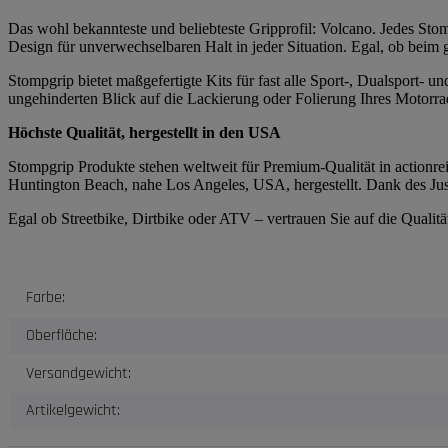
Das wohl bekannteste und beliebteste Gripprofil: Volcano. Jedes Stomp
Design für unverwechselbaren Halt in jeder Situation. Egal, ob beim
Stompgrip bietet maßgefertigte Kits für fast alle Sport-, Dualsport-
ungehinderten Blick auf die Lackierung oder Folierung Ihres Motorrad
Höchste Qualität, hergestellt in den USA
Stompgrip Produkte stehen weltweit für Premium-Qualität in actionrei
Huntington Beach, nahe Los Angeles, USA, hergestellt. Dank des Just
Egal ob Streetbike, Dirtbike oder ATV – vertrauen Sie auf die Quali
Produkteigenschaft
Wert
Farbe:
Oberfläche:
Versandgewicht:
Artikelgewicht: