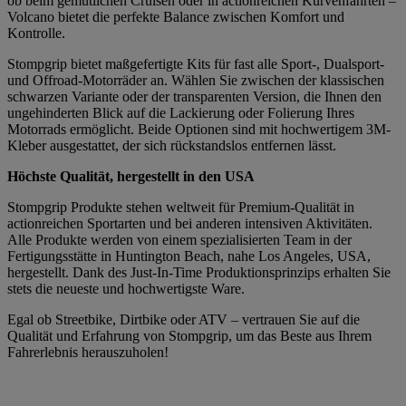
ob beim gemütlichen Cruisen oder in actionreichen Kurvenfahrten –
Volcano bietet die perfekte Balance zwischen Komfort und
Kontrolle.
Stompgrip bietet maßgefertigte Kits für fast alle Sport-, Dualsport-
und Offroad-Motorräder an. Wählen Sie zwischen der klassischen
schwarzen Variante oder der transparenten Version, die Ihnen den
ungehinderten Blick auf die Lackierung oder Folierung Ihres
Motorrads ermöglicht. Beide Optionen sind mit hochwertigem 3M-
Kleber ausgestattet, der sich rückstandslos entfernen lässt.
Höchste Qualität, hergestellt in den USA
Stompgrip Produkte stehen weltweit für Premium-Qualität in
actionreichen Sportarten und bei anderen intensiven Aktivitäten.
Alle Produkte werden von einem spezialisierten Team in der
Fertigungsstätte in Huntington Beach, nahe Los Angeles, USA,
hergestellt. Dank des Just-In-Time Produktionsprinzips erhalten Sie
stets die neueste und hochwertigste Ware.
Egal ob Streetbike, Dirtbike oder ATV – vertrauen Sie auf die
Qualität und Erfahrung von Stompgrip, um das Beste aus Ihrem
Fahrerlebnis herauszuholen!