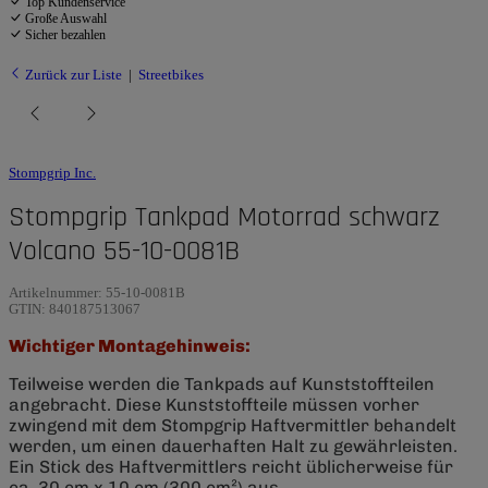
Top Kundenservice
Große Auswahl
Sicher bezahlen
Zurück zur Liste
Streetbikes
Stompgrip Inc.
Stompgrip Tankpad Motorrad schwarz
Volcano 55-10-0081B
Artikelnummer:
55-10-0081B
GTIN:
840187513067
Wichtiger Montagehinweis:
Teilweise werden die Tankpads auf Kunststoffteilen
angebracht. Diese Kunststoffteile müssen vorher
zwingend mit dem Stompgrip Haftvermittler behandelt
werden, um einen dauerhaften Halt zu gewährleisten.
Ein Stick des Haftvermittlers reicht üblicherweise für
ca. 30 cm x 10 cm (300 cm²) aus.