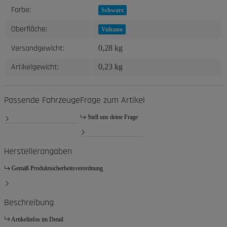
Produkteigenschaft
Wert
Farbe:
Schwarz
Oberfläche:
Vulcano
Versandgewicht:
0,28 kg
Artikelgewicht:
0,23
kg
Passende Fahrzeuge
Frage zum Artikel
Stell uns deine Frage
Herstellerangaben
Gemäß Produktsicherheitsverordnung
Beschreibung
Artikelinfos im Detail