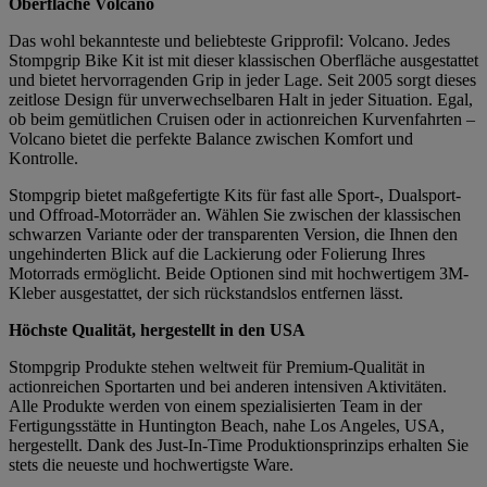
Oberfläche Volcano
Das wohl bekannteste und beliebteste Gripprofil: Volcano. Jedes
Stompgrip Bike Kit ist mit dieser klassischen Oberfläche ausgestattet
und bietet hervorragenden Grip in jeder Lage. Seit 2005 sorgt dieses
zeitlose Design für unverwechselbaren Halt in jeder Situation. Egal,
ob beim gemütlichen Cruisen oder in actionreichen Kurvenfahrten –
Volcano bietet die perfekte Balance zwischen Komfort und
Kontrolle.
Stompgrip bietet maßgefertigte Kits für fast alle Sport-, Dualsport-
und Offroad-Motorräder an. Wählen Sie zwischen der klassischen
schwarzen Variante oder der transparenten Version, die Ihnen den
ungehinderten Blick auf die Lackierung oder Folierung Ihres
Motorrads ermöglicht. Beide Optionen sind mit hochwertigem 3M-
Kleber ausgestattet, der sich rückstandslos entfernen lässt.
Höchste Qualität, hergestellt in den USA
Stompgrip Produkte stehen weltweit für Premium-Qualität in
actionreichen Sportarten und bei anderen intensiven Aktivitäten.
Alle Produkte werden von einem spezialisierten Team in der
Fertigungsstätte in Huntington Beach, nahe Los Angeles, USA,
hergestellt. Dank des Just-In-Time Produktionsprinzips erhalten Sie
stets die neueste und hochwertigste Ware.