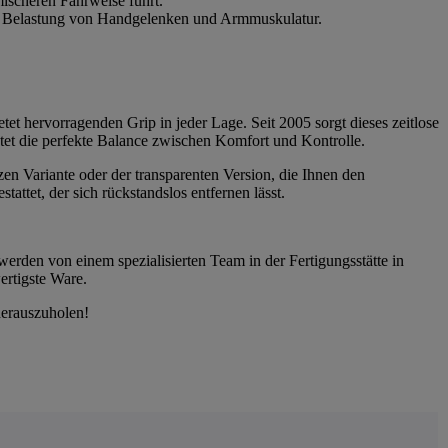
ischeren Fahrweise führt.
die Belastung von Handgelenken und Armmuskulatur.
tet hervorragenden Grip in jeder Lage. Seit 2005 sorgt dieses zeitlose
etet die perfekte Balance zwischen Komfort und Kontrolle.
zen Variante oder der transparenten Version, die Ihnen den
ttet, der sich rückstandslos entfernen lässt.
werden von einem spezialisierten Team in der Fertigungsstätte in
ertigste Ware.
herauszuholen!