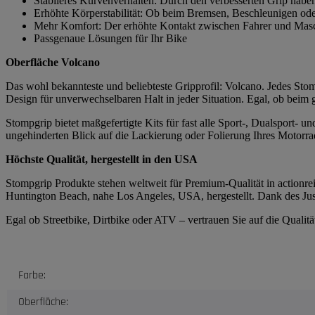
Stabileres Kurvenverhalten: Durch den verbesserten Grip habe
Erhöhte Körperstabilität: Ob beim Bremsen, Beschleunigen ode
Mehr Komfort: Der erhöhte Kontakt zwischen Fahrer und Masch
Passgenaue Lösungen für Ihr Bike
Oberfläche Volcano
Das wohl bekannteste und beliebteste Gripprofil: Volcano. Jedes Stomp
Design für unverwechselbaren Halt in jeder Situation. Egal, ob beim
Stompgrip bietet maßgefertigte Kits für fast alle Sport-, Dualsport-
ungehinderten Blick auf die Lackierung oder Folierung Ihres Motorrad
Höchste Qualität, hergestellt in den USA
Stompgrip Produkte stehen weltweit für Premium-Qualität in actionrei
Huntington Beach, nahe Los Angeles, USA, hergestellt. Dank des Just
Egal ob Streetbike, Dirtbike oder ATV – vertrauen Sie auf die Quali
Produkteigenschaft
Wert
Farbe:
Oberfläche: