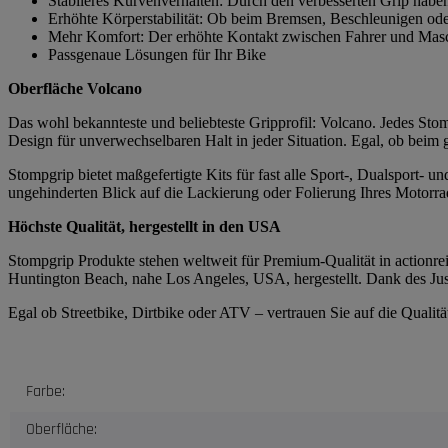
Stabileres Kurvenverhalten: Durch den verbesserten Grip habe
Erhöhte Körperstabilität: Ob beim Bremsen, Beschleunigen ode
Mehr Komfort: Der erhöhte Kontakt zwischen Fahrer und Masch
Passgenaue Lösungen für Ihr Bike
Oberfläche Volcano
Das wohl bekannteste und beliebteste Gripprofil: Volcano. Jedes Stomp
Design für unverwechselbaren Halt in jeder Situation. Egal, ob beim
Stompgrip bietet maßgefertigte Kits für fast alle Sport-, Dualsport-
ungehinderten Blick auf die Lackierung oder Folierung Ihres Motorrad
Höchste Qualität, hergestellt in den USA
Stompgrip Produkte stehen weltweit für Premium-Qualität in actionrei
Huntington Beach, nahe Los Angeles, USA, hergestellt. Dank des Just
Egal ob Streetbike, Dirtbike oder ATV – vertrauen Sie auf die Quali
Produkteigenschaft
Wert
Farbe:
Oberfläche: