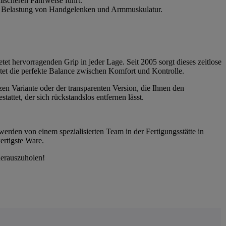
ischeren Fahrweise führt.
die Belastung von Handgelenken und Armmuskulatur.
tet hervorragenden Grip in jeder Lage. Seit 2005 sorgt dieses zeitlose
etet die perfekte Balance zwischen Komfort und Kontrolle.
zen Variante oder der transparenten Version, die Ihnen den
ttet, der sich rückstandslos entfernen lässt.
werden von einem spezialisierten Team in der Fertigungsstätte in
ertigste Ware.
herauszuholen!