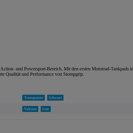
n Action- und Powersport-Bereich. Mit den ersten Motorrad-Tankpads 
rte Qualität und Performance von Stompgrip.
Transparent
Schwarz
Vulcano
Icon