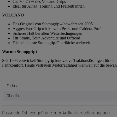
Ca. 70–75 % des Volcano-Grips
Ideal für Alltag, Touring und Freizeitfahrten
VOLCANO
Das Original von Stompgrip – bewährt seit 2005.
Aggressiver Grip mit kurzem Peak- und Caldera-Profil
Sicherer Halt bei allen Wetterbedingungen
Für Straße, Tour, Adventure und Offroad
Die beliebteste Stompgrip-Oberfläche weltweit
Warum Stompgrip?
Seit 1994 entwickelt Stompgrip innovative Traktionslösungen für de
Fahrkomfort. Heute vertrauen Motorradfahrer weltweit auf die bewäh
Produkteigenschaft
Wert
Farbe:
Oberfläche:
Passende Fahrzeuge
Frage zum Artikel
Herstellerangaben