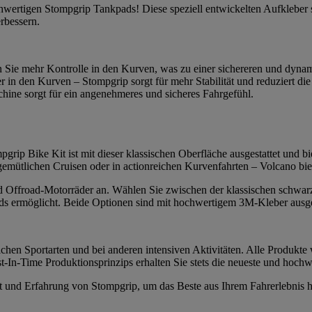
ochwertigen Stompgrip Tankpads! Diese speziell entwickelten Aufkleber
erbessern.
n Sie mehr Kontrolle in den Kurven, was zu einer sichereren und dynam
r in den Kurven – Stompgrip sorgt für mehr Stabilität und reduziert 
ine sorgt für ein angenehmeres und sicheres Fahrgefühl.
grip Bike Kit ist mit dieser klassischen Oberfläche ausgestattet und bie
 gemütlichen Cruisen oder in actionreichen Kurvenfahrten – Volcano bi
 und Offroad-Motorräder an. Wählen Sie zwischen der klassischen schwar
s ermöglicht. Beide Optionen sind mit hochwertigem 3M-Kleber ausgesta
chen Sportarten und bei anderen intensiven Aktivitäten. Alle Produkte 
-In-Time Produktionsprinzips erhalten Sie stets die neueste und hochw
tät und Erfahrung von Stompgrip, um das Beste aus Ihrem Fahrerlebnis 