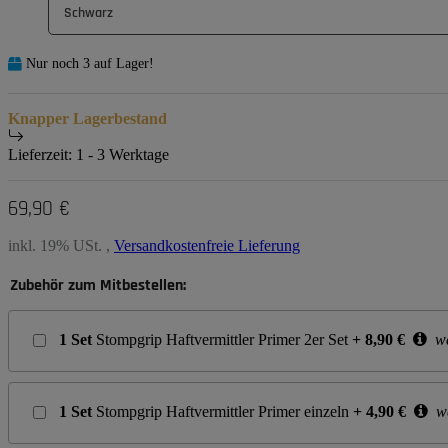
Schwarz
Nur noch 3 auf Lager!
Knapper Lagerbestand
Lieferzeit:
1 - 3 Werktage
69,90 €
inkl. 19% USt. ,
Versandkostenfreie Lieferung
Zubehör zum Mitbestellen:
1
Set
Stompgrip Haftvermittler Primer 2er Set
+
8,90
€
we
1
Set
Stompgrip Haftvermittler Primer einzeln
+
4,90
€
we