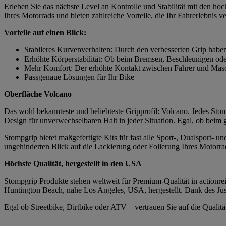
Erleben Sie das nächste Level an Kontrolle und Stabilität mit den h
Ihres Motorrads und bieten zahlreiche Vorteile, die Ihr Fahrerlebnis v
Vorteile auf einen Blick:
Stabileres Kurvenverhalten: Durch den verbesserten Grip habe
Erhöhte Körperstabilität: Ob beim Bremsen, Beschleunigen ode
Mehr Komfort: Der erhöhte Kontakt zwischen Fahrer und Masch
Passgenaue Lösungen für Ihr Bike
Oberfläche Volcano
Das wohl bekannteste und beliebteste Gripprofil: Volcano. Jedes Stomp
Design für unverwechselbaren Halt in jeder Situation. Egal, ob beim
Stompgrip bietet maßgefertigte Kits für fast alle Sport-, Dualsport-
ungehinderten Blick auf die Lackierung oder Folierung Ihres Motorrad
Höchste Qualität, hergestellt in den USA
Stompgrip Produkte stehen weltweit für Premium-Qualität in actionrei
Huntington Beach, nahe Los Angeles, USA, hergestellt. Dank des Just
Egal ob Streetbike, Dirtbike oder ATV – vertrauen Sie auf die Quali