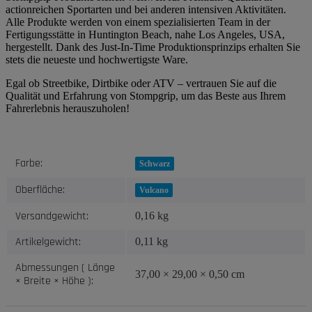
actionreichen Sportarten und bei anderen intensiven Aktivitäten.
Alle Produkte werden von einem spezialisierten Team in der
Fertigungsstätte in Huntington Beach, nahe Los Angeles, USA,
hergestellt. Dank des Just-In-Time Produktionsprinzips erhalten Sie
stets die neueste und hochwertigste Ware.
Egal ob Streetbike, Dirtbike oder ATV – vertrauen Sie auf die
Qualität und Erfahrung von Stompgrip, um das Beste aus Ihrem
Fahrerlebnis herauszuholen!
Produkteigenschaft
Wert
Farbe:
Schwarz
Oberfläche:
Vulcano
Versandgewicht:
0,16 kg
Artikelgewicht:
0,11
kg
Abmessungen ( Länge
37,00 × 29,00 × 0,50 cm
× Breite × Höhe ):