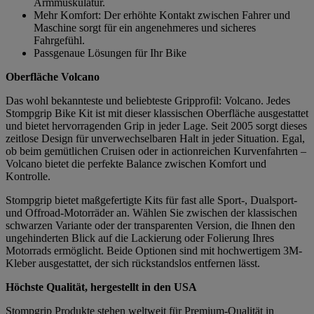
Armmuskulatur.
Mehr Komfort: Der erhöhte Kontakt zwischen Fahrer und
Maschine sorgt für ein angenehmeres und sicheres
Fahrgefühl.
Passgenaue Lösungen für Ihr Bike
Oberfläche Volcano
Das wohl bekannteste und beliebteste Gripprofil: Volcano. Jedes
Stompgrip Bike Kit ist mit dieser klassischen Oberfläche ausgestattet
und bietet hervorragenden Grip in jeder Lage. Seit 2005 sorgt dieses
zeitlose Design für unverwechselbaren Halt in jeder Situation. Egal,
ob beim gemütlichen Cruisen oder in actionreichen Kurvenfahrten –
Volcano bietet die perfekte Balance zwischen Komfort und
Kontrolle.
Stompgrip bietet maßgefertigte Kits für fast alle Sport-, Dualsport-
und Offroad-Motorräder an. Wählen Sie zwischen der klassischen
schwarzen Variante oder der transparenten Version, die Ihnen den
ungehinderten Blick auf die Lackierung oder Folierung Ihres
Motorrads ermöglicht. Beide Optionen sind mit hochwertigem 3M-
Kleber ausgestattet, der sich rückstandslos entfernen lässt.
Höchste Qualität, hergestellt in den USA
Stompgrip Produkte stehen weltweit für Premium-Qualität in