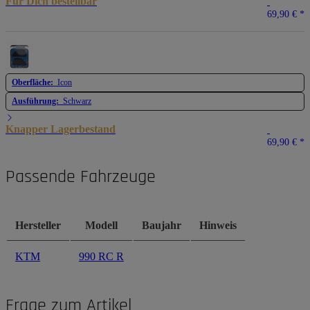
Für Dich bestellbar
69,90 €
*
Oberfläche:
Icon
Ausführung:
Schwarz
Knapper Lagerbestand
69,90 €
*
Passende Fahrzeuge
Hersteller
Modell
Baujahr
Hinweis
KTM
990 RC R
Frage zum Artikel