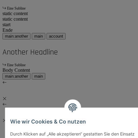
Eine Subline
static content
static content
start
Ende
main:another
main
account
Another Headline
Eine Subline
Body Content
main:another
main
Wie wir Cookies & Co nutzen
Durch Klicken auf „Alle akzeptieren“ gestatten Sie den Einsatz