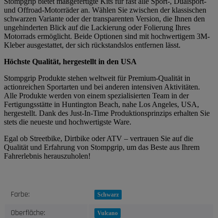
Stompgrip bietet maßgefertigte Kits für fast alle Sport-, Dualsport-
und Offroad-Motorräder an. Wählen Sie zwischen der klassischen
schwarzen Variante oder der transparenten Version, die Ihnen den
ungehinderten Blick auf die Lackierung oder Folierung Ihres
Motorrads ermöglicht. Beide Optionen sind mit hochwertigem 3M-
Kleber ausgestattet, der sich rückstandslos entfernen lässt.
Höchste Qualität, hergestellt in den USA
Stompgrip Produkte stehen weltweit für Premium-Qualität in
actionreichen Sportarten und bei anderen intensiven Aktivitäten.
Alle Produkte werden von einem spezialisierten Team in der
Fertigungsstätte in Huntington Beach, nahe Los Angeles, USA,
hergestellt. Dank des Just-In-Time Produktionsprinzips erhalten Sie
stets die neueste und hochwertigste Ware.
Egal ob Streetbike, Dirtbike oder ATV – vertrauen Sie auf die
Qualität und Erfahrung von Stompgrip, um das Beste aus Ihrem
Fahrerlebnis herauszuholen!
Produkteigenschaft
Wert
Farbe:
Schwarz
Oberfläche:
Vulcano