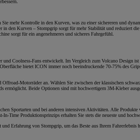
erbessern.
n Sie mehr Kontrolle in den Kurven, was zu einer sichereren und dynam
r in den Kurven – Stompgrip sorgt für mehr Stabilität und reduziert 
ine sorgt für ein angenehmeres und sicheres Fahrgefühl.
und Coolness-Fans entwickelt. Im Vergleich zum Volcano Design ist I
 Oberfläche bietet ICON immer noch beeindruckende 70-75% des Grips d
 und Offroad-Motorräder an. Wählen Sie zwischen der klassischen schwar
s ermöglicht. Beide Optionen sind mit hochwertigem 3M-Kleber ausgesta
chen Sportarten und bei anderen intensiven Aktivitäten. Alle Produkte 
-In-Time Produktionsprinzips erhalten Sie stets die neueste und hochw
tät und Erfahrung von Stompgrip, um das Beste aus Ihrem Fahrerlebnis 