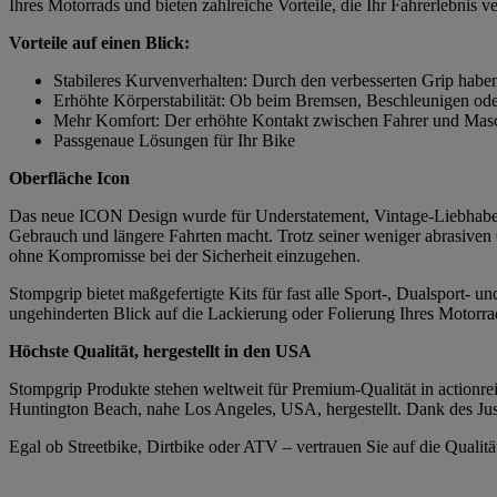
Ihres Motorrads und bieten zahlreiche Vorteile, die Ihr Fahrerlebnis v
Vorteile auf einen Blick:
Stabileres Kurvenverhalten: Durch den verbesserten Grip habe
Erhöhte Körperstabilität: Ob beim Bremsen, Beschleunigen ode
Mehr Komfort: Der erhöhte Kontakt zwischen Fahrer und Masch
Passgenaue Lösungen für Ihr Bike
Oberfläche Icon
Das neue ICON Design wurde für Understatement, Vintage-Liebhaber 
Gebrauch und längere Fahrten macht. Trotz seiner weniger abrasiven
ohne Kompromisse bei der Sicherheit einzugehen.
Stompgrip bietet maßgefertigte Kits für fast alle Sport-, Dualsport-
ungehinderten Blick auf die Lackierung oder Folierung Ihres Motorrad
Höchste Qualität, hergestellt in den USA
Stompgrip Produkte stehen weltweit für Premium-Qualität in actionrei
Huntington Beach, nahe Los Angeles, USA, hergestellt. Dank des Just
Egal ob Streetbike, Dirtbike oder ATV – vertrauen Sie auf die Quali