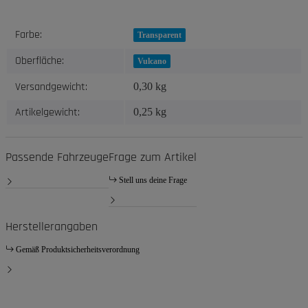
Produkteigenschaft
Wert
Farbe:
Transparent
Oberfläche:
Vulcano
Versandgewicht:
0,30 kg
Artikelgewicht:
0,25
kg
Passende Fahrzeuge
Frage zum Artikel
Stell uns deine Frage
Herstellerangaben
Gemäß Produktsicherheitsverordnung