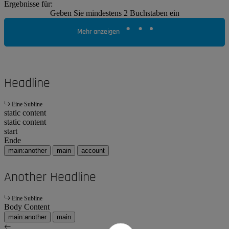
Ergebnisse für:
Geben Sie mindestens 2 Buchstaben ein
Mehr anzeigen
Headline
Eine Subline
static content
static content
start
Ende
main:another
main
account
Another Headline
Eine Subline
Body Content
main:another
main