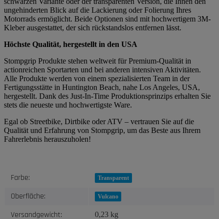
schwarzen Variante oder der transparenten Version, die Ihnen den
ungehinderten Blick auf die Lackierung oder Folierung Ihres
Motorrads ermöglicht. Beide Optionen sind mit hochwertigem 3M-
Kleber ausgestattet, der sich rückstandslos entfernen lässt.
Höchste Qualität, hergestellt in den USA
Stompgrip Produkte stehen weltweit für Premium-Qualität in
actionreichen Sportarten und bei anderen intensiven Aktivitäten.
Alle Produkte werden von einem spezialisierten Team in der
Fertigungsstätte in Huntington Beach, nahe Los Angeles, USA,
hergestellt. Dank des Just-In-Time Produktionsprinzips erhalten Sie
stets die neueste und hochwertigste Ware.
Egal ob Streetbike, Dirtbike oder ATV – vertrauen Sie auf die
Qualität und Erfahrung von Stompgrip, um das Beste aus Ihrem
Fahrerlebnis herauszuholen!
Produkteigenschaft
Wert
Farbe:
Transparent
Oberfläche:
Vulcano
Versandgewicht:
0,23 kg