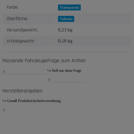
Produkteigenschaft
Wert
Farbe:
Transparent
Oberfläche:
Vulcano
Versandgewicht:
0,23 kg
Artikelgewicht:
0,18
kg
Passende Fahrzeuge
Frage zum Artikel
Stell uns deine Frage
Herstellerangaben
Gemäß Produktsicherheitsverordnung