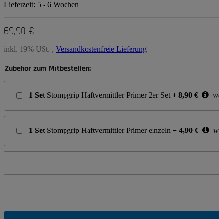
Lieferzeit:
5 - 6 Wochen
69,90 €
inkl. 19% USt. ,
Versandkostenfreie Lieferung
Zubehör zum Mitbestellen:
1
Set
Stompgrip Haftvermittler Primer 2er Set
+
8,90
€
we
1
Set
Stompgrip Haftvermittler Primer einzeln
+
4,90
€
we