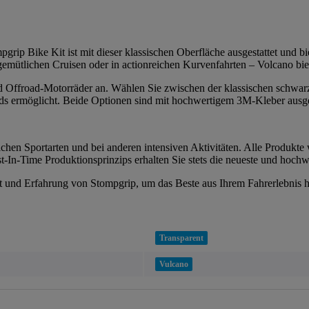
grip Bike Kit ist mit dieser klassischen Oberfläche ausgestattet und bie
 gemütlichen Cruisen oder in actionreichen Kurvenfahrten – Volcano bi
 und Offroad-Motorräder an. Wählen Sie zwischen der klassischen schwar
s ermöglicht. Beide Optionen sind mit hochwertigem 3M-Kleber ausgesta
chen Sportarten und bei anderen intensiven Aktivitäten. Alle Produkte 
-In-Time Produktionsprinzips erhalten Sie stets die neueste und hochw
tät und Erfahrung von Stompgrip, um das Beste aus Ihrem Fahrerlebnis 
Transparent
Vulcano