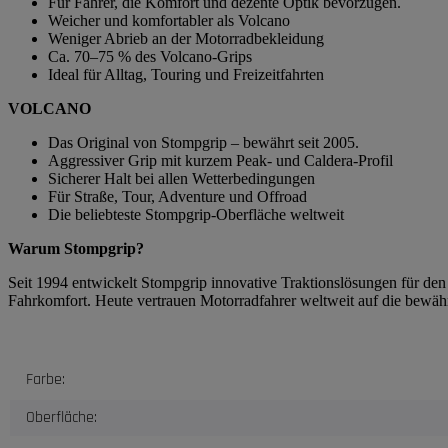
Für Fahrer, die Komfort und dezente Optik bevorzugen.
Weicher und komfortabler als Volcano
Weniger Abrieb an der Motorradbekleidung
Ca. 70–75 % des Volcano-Grips
Ideal für Alltag, Touring und Freizeitfahrten
VOLCANO
Das Original von Stompgrip – bewährt seit 2005.
Aggressiver Grip mit kurzem Peak- und Caldera-Profil
Sicherer Halt bei allen Wetterbedingungen
Für Straße, Tour, Adventure und Offroad
Die beliebteste Stompgrip-Oberfläche weltweit
Warum Stompgrip?
Seit 1994 entwickelt Stompgrip innovative Traktionslösungen für de
Fahrkomfort. Heute vertrauen Motorradfahrer weltweit auf die bewäh
Produkteigenschaft
Wert
Farbe:
Oberfläche: