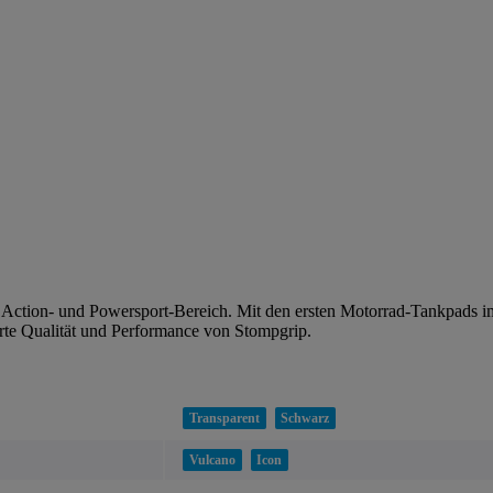
n Action- und Powersport-Bereich. Mit den ersten Motorrad-Tankpads 
rte Qualität und Performance von Stompgrip.
Transparent
Schwarz
Vulcano
Icon