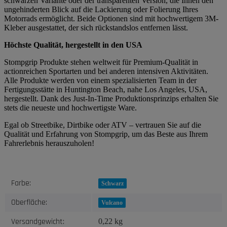
schwarzen Variante oder der transparenten Version, die Ihnen den
ungehinderten Blick auf die Lackierung oder Folierung Ihres
Motorrads ermöglicht. Beide Optionen sind mit hochwertigem 3M-
Kleber ausgestattet, der sich rückstandslos entfernen lässt.
Höchste Qualität, hergestellt in den USA
Stompgrip Produkte stehen weltweit für Premium-Qualität in
actionreichen Sportarten und bei anderen intensiven Aktivitäten.
Alle Produkte werden von einem spezialisierten Team in der
Fertigungsstätte in Huntington Beach, nahe Los Angeles, USA,
hergestellt. Dank des Just-In-Time Produktionsprinzips erhalten Sie
stets die neueste und hochwertigste Ware.
Egal ob Streetbike, Dirtbike oder ATV – vertrauen Sie auf die
Qualität und Erfahrung von Stompgrip, um das Beste aus Ihrem
Fahrerlebnis herauszuholen!
Produkteigenschaft
Wert
Farbe:
Schwarz
Oberfläche:
Vulcano
Versandgewicht:
0,22 kg