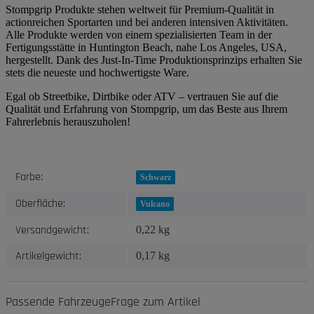
Stompgrip Produkte stehen weltweit für Premium-Qualität in
actionreichen Sportarten und bei anderen intensiven Aktivitäten.
Alle Produkte werden von einem spezialisierten Team in der
Fertigungsstätte in Huntington Beach, nahe Los Angeles, USA,
hergestellt. Dank des Just-In-Time Produktionsprinzips erhalten Sie
stets die neueste und hochwertigste Ware.
Egal ob Streetbike, Dirtbike oder ATV – vertrauen Sie auf die
Qualität und Erfahrung von Stompgrip, um das Beste aus Ihrem
Fahrerlebnis herauszuholen!
Produkteigenschaft
Wert
Farbe:
Schwarz
Oberfläche:
Vulcano
Versandgewicht:
0,22 kg
Artikelgewicht:
0,17
kg
Passende Fahrzeuge
Frage zum Artikel