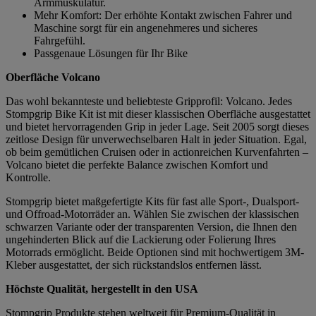
Armmuskulatur.
Mehr Komfort: Der erhöhte Kontakt zwischen Fahrer und
Maschine sorgt für ein angenehmeres und sicheres
Fahrgefühl.
Passgenaue Lösungen für Ihr Bike
Oberfläche Volcano
Das wohl bekannteste und beliebteste Gripprofil: Volcano. Jedes
Stompgrip Bike Kit ist mit dieser klassischen Oberfläche ausgestattet
und bietet hervorragenden Grip in jeder Lage. Seit 2005 sorgt dieses
zeitlose Design für unverwechselbaren Halt in jeder Situation. Egal,
ob beim gemütlichen Cruisen oder in actionreichen Kurvenfahrten –
Volcano bietet die perfekte Balance zwischen Komfort und
Kontrolle.
Stompgrip bietet maßgefertigte Kits für fast alle Sport-, Dualsport-
und Offroad-Motorräder an. Wählen Sie zwischen der klassischen
schwarzen Variante oder der transparenten Version, die Ihnen den
ungehinderten Blick auf die Lackierung oder Folierung Ihres
Motorrads ermöglicht. Beide Optionen sind mit hochwertigem 3M-
Kleber ausgestattet, der sich rückstandslos entfernen lässt.
Höchste Qualität, hergestellt in den USA
Stompgrip Produkte stehen weltweit für Premium-Qualität in