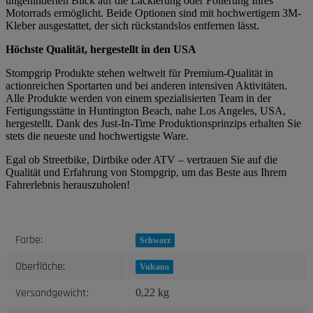
ungehinderten Blick auf die Lackierung oder Folierung Ihres
Motorrads ermöglicht. Beide Optionen sind mit hochwertigem 3M-
Kleber ausgestattet, der sich rückstandslos entfernen lässt.
Höchste Qualität, hergestellt in den USA
Stompgrip Produkte stehen weltweit für Premium-Qualität in
actionreichen Sportarten und bei anderen intensiven Aktivitäten.
Alle Produkte werden von einem spezialisierten Team in der
Fertigungsstätte in Huntington Beach, nahe Los Angeles, USA,
hergestellt. Dank des Just-In-Time Produktionsprinzips erhalten Sie
stets die neueste und hochwertigste Ware.
Egal ob Streetbike, Dirtbike oder ATV – vertrauen Sie auf die
Qualität und Erfahrung von Stompgrip, um das Beste aus Ihrem
Fahrerlebnis herauszuholen!
Produkteigenschaft
Wert
Farbe:
Schwarz
Oberfläche:
Vulcano
Versandgewicht:
0,22 kg