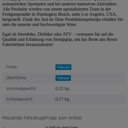
actionreichen Sportarten und bei anderen intensiven Aktivitäten.
Alle Produkte werden von einem spezialisierten Team in der
Fertigungsstätte in Huntington Beach, nahe Los Angeles, USA,
hergestellt. Dank des Just-In-Time Produktionsprinzips erhalten Sie
stets die neueste und hochwertigste Ware.
Egal ob Streetbike, Dirtbike oder ATV – vertrauen Sie auf die
Qualität und Erfahrung von Stompgrip, um das Beste aus Ihrem
Fahrerlebnis herauszuholen!
Produkteigenschaft
Wert
Farbe:
Schwarz
Oberfläche:
Vulcano
Versandgewicht:
0,22 kg
Artikelgewicht:
0,17
kg
Passende Fahrzeuge
Frage zum Artikel
Stell uns deine Frage