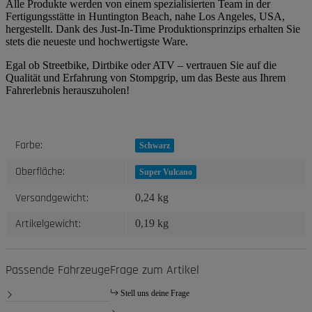
Alle Produkte werden von einem spezialisierten Team in der
Fertigungsstätte in Huntington Beach, nahe Los Angeles, USA,
hergestellt. Dank des Just-In-Time Produktionsprinzips erhalten Sie
stets die neueste und hochwertigste Ware.
Egal ob Streetbike, Dirtbike oder ATV – vertrauen Sie auf die
Qualität und Erfahrung von Stompgrip, um das Beste aus Ihrem
Fahrerlebnis herauszuholen!
Produkteigenschaft
Wert
Farbe:
Schwarz
Oberfläche:
Super Vulcano
Versandgewicht:
0,24 kg
Artikelgewicht:
0,19
kg
Passende Fahrzeuge
Frage zum Artikel
Stell uns deine Frage