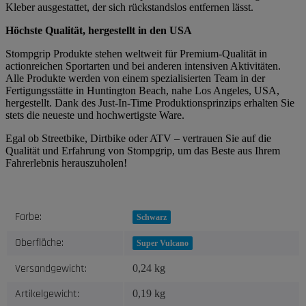
Kleber ausgestattet, der sich rückstandslos entfernen lässt.
Höchste Qualität, hergestellt in den USA
Stompgrip Produkte stehen weltweit für Premium-Qualität in
actionreichen Sportarten und bei anderen intensiven Aktivitäten.
Alle Produkte werden von einem spezialisierten Team in der
Fertigungsstätte in Huntington Beach, nahe Los Angeles, USA,
hergestellt. Dank des Just-In-Time Produktionsprinzips erhalten Sie
stets die neueste und hochwertigste Ware.
Egal ob Streetbike, Dirtbike oder ATV – vertrauen Sie auf die
Qualität und Erfahrung von Stompgrip, um das Beste aus Ihrem
Fahrerlebnis herauszuholen!
Produkteigenschaft
Wert
Farbe:
Schwarz
Oberfläche:
Super Vulcano
Versandgewicht:
0,24 kg
Artikelgewicht:
0,19
kg