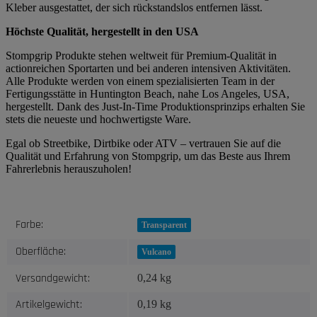
Kleber ausgestattet, der sich rückstandslos entfernen lässt.
Höchste Qualität, hergestellt in den USA
Stompgrip Produkte stehen weltweit für Premium-Qualität in
actionreichen Sportarten und bei anderen intensiven Aktivitäten.
Alle Produkte werden von einem spezialisierten Team in der
Fertigungsstätte in Huntington Beach, nahe Los Angeles, USA,
hergestellt. Dank des Just-In-Time Produktionsprinzips erhalten Sie
stets die neueste und hochwertigste Ware.
Egal ob Streetbike, Dirtbike oder ATV – vertrauen Sie auf die
Qualität und Erfahrung von Stompgrip, um das Beste aus Ihrem
Fahrerlebnis herauszuholen!
Produkteigenschaft
Wert
Farbe:
Transparent
Oberfläche:
Vulcano
Versandgewicht:
0,24 kg
Artikelgewicht:
0,19
kg