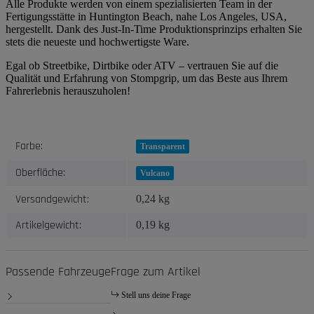
Alle Produkte werden von einem spezialisierten Team in der
Fertigungsstätte in Huntington Beach, nahe Los Angeles, USA,
hergestellt. Dank des Just-In-Time Produktionsprinzips erhalten Sie
stets die neueste und hochwertigste Ware.
Egal ob Streetbike, Dirtbike oder ATV – vertrauen Sie auf die
Qualität und Erfahrung von Stompgrip, um das Beste aus Ihrem
Fahrerlebnis herauszuholen!
Produkteigenschaft
Wert
Farbe:
Transparent
Oberfläche:
Vulcano
Versandgewicht:
0,24 kg
Artikelgewicht:
0,19
kg
Passende Fahrzeuge
Frage zum Artikel
Stell uns deine Frage