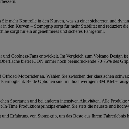
erbessern.
n Sie mehr Kontrolle in den Kurven, was zu einer sichereren und dynam
r in den Kurven – Stompgrip sorgt für mehr Stabilität und reduziert 
ine sorgt für ein angenehmeres und sicheres Fahrgefühl.
und Coolness-Fans entwickelt. Im Vergleich zum Volcano Design ist I
 Oberfläche bietet ICON immer noch beeindruckende 70-75% des Grips d
 und Offroad-Motorräder an. Wählen Sie zwischen der klassischen schwar
s ermöglicht. Beide Optionen sind mit hochwertigem 3M-Kleber ausgesta
chen Sportarten und bei anderen intensiven Aktivitäten. Alle Produkte 
-In-Time Produktionsprinzips erhalten Sie stets die neueste und hochw
tät und Erfahrung von Stompgrip, um das Beste aus Ihrem Fahrerlebnis 