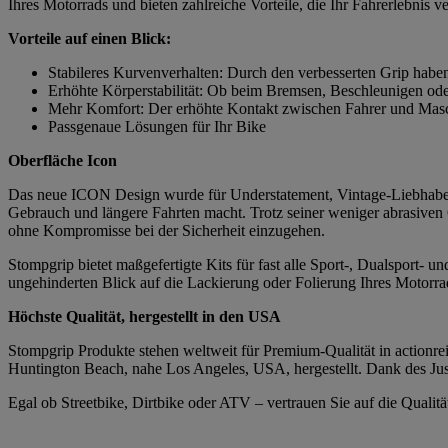
Ihres Motorrads und bieten zahlreiche Vorteile, die Ihr Fahrerlebnis v
Vorteile auf einen Blick:
Stabileres Kurvenverhalten: Durch den verbesserten Grip habe
Erhöhte Körperstabilität: Ob beim Bremsen, Beschleunigen ode
Mehr Komfort: Der erhöhte Kontakt zwischen Fahrer und Masch
Passgenaue Lösungen für Ihr Bike
Oberfläche Icon
Das neue ICON Design wurde für Understatement, Vintage-Liebhaber 
Gebrauch und längere Fahrten macht. Trotz seiner weniger abrasiven
ohne Kompromisse bei der Sicherheit einzugehen.
Stompgrip bietet maßgefertigte Kits für fast alle Sport-, Dualsport-
ungehinderten Blick auf die Lackierung oder Folierung Ihres Motorrad
Höchste Qualität, hergestellt in den USA
Stompgrip Produkte stehen weltweit für Premium-Qualität in actionrei
Huntington Beach, nahe Los Angeles, USA, hergestellt. Dank des Just
Egal ob Streetbike, Dirtbike oder ATV – vertrauen Sie auf die Quali