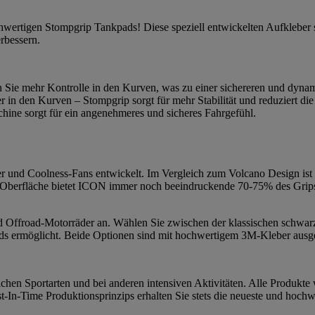
ochwertigen Stompgrip Tankpads! Diese speziell entwickelten Aufkleber
erbessern.
n Sie mehr Kontrolle in den Kurven, was zu einer sichereren und dynam
r in den Kurven – Stompgrip sorgt für mehr Stabilität und reduziert 
ine sorgt für ein angenehmeres und sicheres Fahrgefühl.
und Coolness-Fans entwickelt. Im Vergleich zum Volcano Design ist I
 Oberfläche bietet ICON immer noch beeindruckende 70-75% des Grips d
 und Offroad-Motorräder an. Wählen Sie zwischen der klassischen schwar
s ermöglicht. Beide Optionen sind mit hochwertigem 3M-Kleber ausgesta
chen Sportarten und bei anderen intensiven Aktivitäten. Alle Produkte 
-In-Time Produktionsprinzips erhalten Sie stets die neueste und hochw