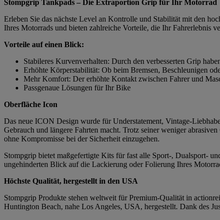
Stompgrip Tankpads – Die Extraportion Grip für Ihr Motorrad
Erleben Sie das nächste Level an Kontrolle und Stabilität mit den h
Ihres Motorrads und bieten zahlreiche Vorteile, die Ihr Fahrerlebnis v
Vorteile auf einen Blick:
Stabileres Kurvenverhalten: Durch den verbesserten Grip habe
Erhöhte Körperstabilität: Ob beim Bremsen, Beschleunigen ode
Mehr Komfort: Der erhöhte Kontakt zwischen Fahrer und Masch
Passgenaue Lösungen für Ihr Bike
Oberfläche Icon
Das neue ICON Design wurde für Understatement, Vintage-Liebhaber 
Gebrauch und längere Fahrten macht. Trotz seiner weniger abrasiven
ohne Kompromisse bei der Sicherheit einzugehen.
Stompgrip bietet maßgefertigte Kits für fast alle Sport-, Dualsport-
ungehinderten Blick auf die Lackierung oder Folierung Ihres Motorrad
Höchste Qualität, hergestellt in den USA
Stompgrip Produkte stehen weltweit für Premium-Qualität in actionrei
Huntington Beach, nahe Los Angeles, USA, hergestellt. Dank des Just