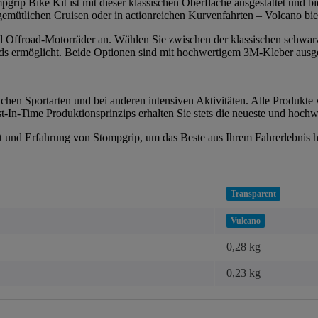
grip Bike Kit ist mit dieser klassischen Oberfläche ausgestattet und bie
 gemütlichen Cruisen oder in actionreichen Kurvenfahrten – Volcano bi
 und Offroad-Motorräder an. Wählen Sie zwischen der klassischen schwar
s ermöglicht. Beide Optionen sind mit hochwertigem 3M-Kleber ausgesta
chen Sportarten und bei anderen intensiven Aktivitäten. Alle Produkte 
-In-Time Produktionsprinzips erhalten Sie stets die neueste und hochw
tät und Erfahrung von Stompgrip, um das Beste aus Ihrem Fahrerlebnis 
Transparent
Vulcano
0,28 kg
0,23
kg