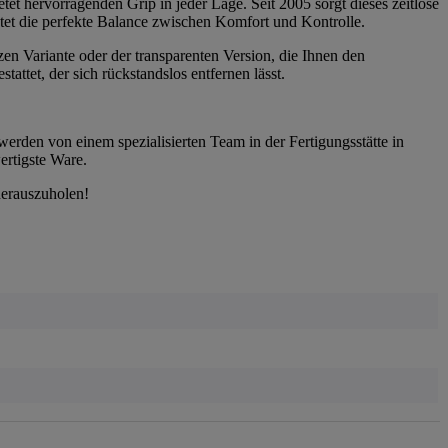
tet hervorragenden Grip in jeder Lage. Seit 2005 sorgt dieses zeitlose
etet die perfekte Balance zwischen Komfort und Kontrolle.
zen Variante oder der transparenten Version, die Ihnen den
ttet, der sich rückstandslos entfernen lässt.
werden von einem spezialisierten Team in der Fertigungsstätte in
ertigste Ware.
herauszuholen!