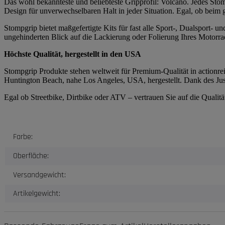
Das wohl bekannteste und beliebteste Gripprofil: Volcano. Jedes Stomp
Design für unverwechselbaren Halt in jeder Situation. Egal, ob beim
Stompgrip bietet maßgefertigte Kits für fast alle Sport-, Dualsport-
ungehinderten Blick auf die Lackierung oder Folierung Ihres Motorrad
Höchste Qualität, hergestellt in den USA
Stompgrip Produkte stehen weltweit für Premium-Qualität in actionrei
Huntington Beach, nahe Los Angeles, USA, hergestellt. Dank des Just
Egal ob Streetbike, Dirtbike oder ATV – vertrauen Sie auf die Quali
Produkteigenschaft
Wert
Farbe:
Oberfläche:
Versandgewicht:
Artikelgewicht: