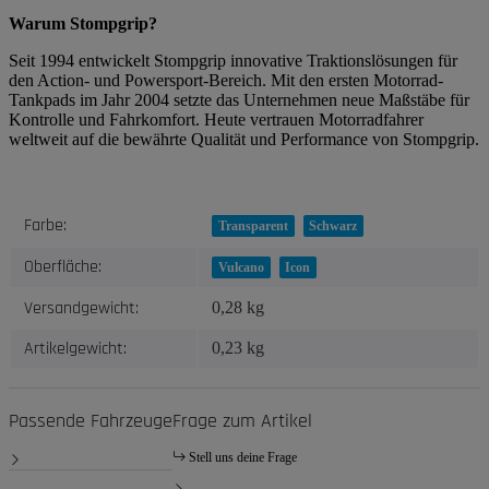
Warum Stompgrip?
Seit 1994 entwickelt Stompgrip innovative Traktionslösungen für
den Action- und Powersport-Bereich. Mit den ersten Motorrad-
Tankpads im Jahr 2004 setzte das Unternehmen neue Maßstäbe für
Kontrolle und Fahrkomfort. Heute vertrauen Motorradfahrer
weltweit auf die bewährte Qualität und Performance von Stompgrip.
Produkteigenschaft
Wert
Farbe:
Transparent
Schwarz
Oberfläche:
Vulcano
Icon
Versandgewicht:
0,28 kg
Artikelgewicht:
0,23
kg
Passende Fahrzeuge
Frage zum Artikel
Stell uns deine Frage