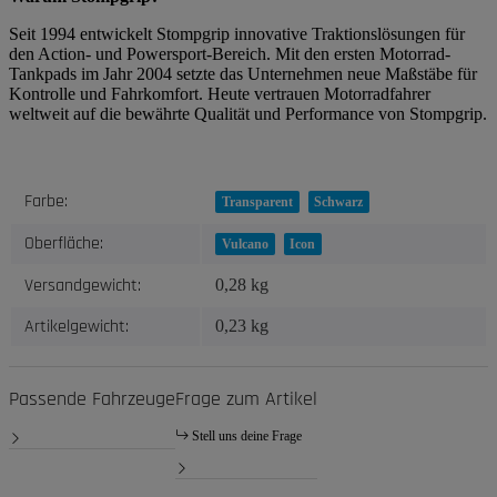
Seit 1994 entwickelt Stompgrip innovative Traktionslösungen für
den Action- und Powersport-Bereich. Mit den ersten Motorrad-
Tankpads im Jahr 2004 setzte das Unternehmen neue Maßstäbe für
Kontrolle und Fahrkomfort. Heute vertrauen Motorradfahrer
weltweit auf die bewährte Qualität und Performance von Stompgrip.
Produkteigenschaft
Wert
Farbe:
Transparent
Schwarz
Oberfläche:
Vulcano
Icon
Versandgewicht:
0,28 kg
Artikelgewicht:
0,23
kg
Passende Fahrzeuge
Frage zum Artikel
Stell uns deine Frage