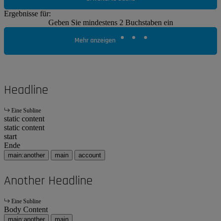
Ergebnisse für:
Geben Sie mindestens 2 Buchstaben ein
Mehr anzeigen
Headline
Eine Subline
static content
static content
start
Ende
main:another
main
account
Another Headline
Eine Subline
Body Content
main:another
main