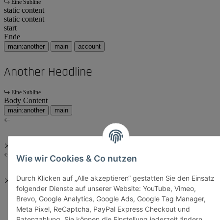
Eine Subline
static content
static content
start
Ende
main:another
main
account
Another Headline
Eine Subline
Body Content
main:another
main
Wie wir Cookies & Co nutzen
Durch Klicken auf „Alle akzeptieren“ gestatten Sie den Einsatz
folgender Dienste auf unserer Website: YouTube, Vimeo,
Brevo, Google Analytics, Google Ads, Google Tag Manager,
Meta Pixel, ReCaptcha, PayPal Express Checkout und
Ratenzahlung. Sie können die Einstellung jederzeit ändern