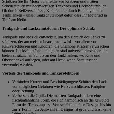
Schützen Sie Ihr Motorrad effektiv vor Kratzern und matten
Scheuerstellen mit hochwertigen Tankpads und Lackschutzfolien!
Ob durch Reißverschlüsse, Knöpfe oder durch Reibung an den
Tankflanken – unser Tankschutz sorgt dafür, dass Ihr Motorrad in
Topform bleibt.
Tankpads und Lackschutzfolien: Der optimale Schutz
Tankpads sind speziell entwickelt, um den Bereich des Tanks zu
schützen, der am meisten beansprucht wird – vor allem vor
Reißverschlüssen und Knöpfen, die unschöne Kratzer verursachen
können. Lackschutzfolien hingegen sind universell einsetzbar und
bieten zusätzlichen Schutz an den Tankflanken, wo Knie und
Oberschenkel aufliegen, oder am Heck, wenn Satteltaschen
verwendet werden.
Vorteile der Tankpads und Tankprotektoren:
Verhindert Kratzer und Beschädigungen: Schützt den Lack
vor alltäglichen Gefahren wie Reißverschlüssen, Knöpfen
oder Reibung.
Verbessert die Optik: Die meisten Tankpads haben eine
fischgratähnliche Form, die sich harmonisch an die gewölbte
Form des Tanks anpasst. Von schildähnlichen Designs bis hin
zur Y-Form – die Auswahl an Designs ist groß und lässt keine
Wünsche offen.