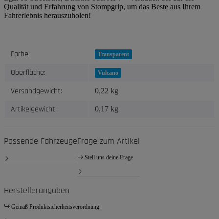
Qualität und Erfahrung von Stompgrip, um das Beste aus Ihrem
Fahrerlebnis herauszuholen!
Produkteigenschaft
Wert
Farbe:
Transparent
Oberfläche:
Vulcano
Versandgewicht:
0,22 kg
Artikelgewicht:
0,17
kg
Passende Fahrzeuge
Frage zum Artikel
Stell uns deine Frage
Herstellerangaben
Gemäß Produktsicherheitsverordnung