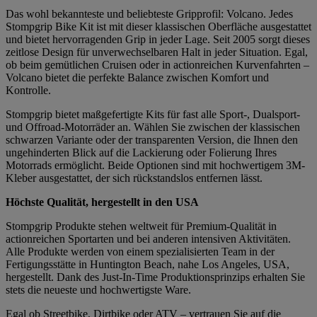
Das wohl bekannteste und beliebteste Gripprofil: Volcano. Jedes
Stompgrip Bike Kit ist mit dieser klassischen Oberfläche ausgestattet
und bietet hervorragenden Grip in jeder Lage. Seit 2005 sorgt dieses
zeitlose Design für unverwechselbaren Halt in jeder Situation. Egal,
ob beim gemütlichen Cruisen oder in actionreichen Kurvenfahrten –
Volcano bietet die perfekte Balance zwischen Komfort und
Kontrolle.
Stompgrip bietet maßgefertigte Kits für fast alle Sport-, Dualsport-
und Offroad-Motorräder an. Wählen Sie zwischen der klassischen
schwarzen Variante oder der transparenten Version, die Ihnen den
ungehinderten Blick auf die Lackierung oder Folierung Ihres
Motorrads ermöglicht. Beide Optionen sind mit hochwertigem 3M-
Kleber ausgestattet, der sich rückstandslos entfernen lässt.
Höchste Qualität, hergestellt in den USA
Stompgrip Produkte stehen weltweit für Premium-Qualität in
actionreichen Sportarten und bei anderen intensiven Aktivitäten.
Alle Produkte werden von einem spezialisierten Team in der
Fertigungsstätte in Huntington Beach, nahe Los Angeles, USA,
hergestellt. Dank des Just-In-Time Produktionsprinzips erhalten Sie
stets die neueste und hochwertigste Ware.
Egal ob Streetbike, Dirtbike oder ATV – vertrauen Sie auf die