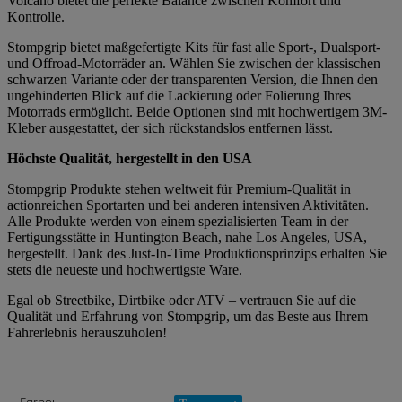
Volcano bietet die perfekte Balance zwischen Komfort und
Kontrolle.
Stompgrip bietet maßgefertigte Kits für fast alle Sport-, Dualsport-
und Offroad-Motorräder an. Wählen Sie zwischen der klassischen
schwarzen Variante oder der transparenten Version, die Ihnen den
ungehinderten Blick auf die Lackierung oder Folierung Ihres
Motorrads ermöglicht. Beide Optionen sind mit hochwertigem 3M-
Kleber ausgestattet, der sich rückstandslos entfernen lässt.
Höchste Qualität, hergestellt in den USA
Stompgrip Produkte stehen weltweit für Premium-Qualität in
actionreichen Sportarten und bei anderen intensiven Aktivitäten.
Alle Produkte werden von einem spezialisierten Team in der
Fertigungsstätte in Huntington Beach, nahe Los Angeles, USA,
hergestellt. Dank des Just-In-Time Produktionsprinzips erhalten Sie
stets die neueste und hochwertigste Ware.
Egal ob Streetbike, Dirtbike oder ATV – vertrauen Sie auf die
Qualität und Erfahrung von Stompgrip, um das Beste aus Ihrem
Fahrerlebnis herauszuholen!
Produkteigenschaft
Wert