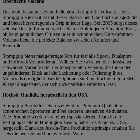
Oberfläche Volcano
Das wohl bekannteste und beliebteste Gripprofil: Volcano. Jedes
Stompgrip Bike Kit ist mit dieser klassischen Oberfläche ausgestattet
und bietet hervorragenden Grip in jeder Lage. Seit 2005 sorgt dieses
zeitlose Design für unverwechselbaren Halt in jeder Situation. Egal,
ob beim gemütlichen Cruisen oder in actionreichen Kurvenfahrten –
Volcano bietet die perfekte Balance zwischen Komfort und
Kontrolle.
Stompgrip bietet maßgefertigte Kits für fast alle Sport-, Dualsport-
und Offroad-Motorräder an. Wählen Sie zwischen der klassischen
schwarzen Variante oder der transparenten Version, die Ihnen den
ungehinderten Blick auf die Lackierung oder Folierung Ihres
Motorrads ermöglicht. Beide Optionen sind mit hochwertigem 3M-
Kleber ausgestattet, der sich rückstandslos entfernen lässt.
Höchste Qualität, hergestellt in den USA
Stompgrip Produkte stehen weltweit für Premium-Qualität in
actionreichen Sportarten und bei anderen intensiven Aktivitäten.
Alle Produkte werden von einem spezialisierten Team in der
Fertigungsstätte in Huntington Beach, nahe Los Angeles, USA,
hergestellt. Dank des Just-In-Time Produktionsprinzips erhalten Sie
stets die neueste und hochwertigste Ware.