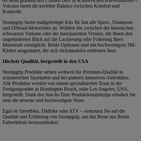
ob beim gemütlichen Cruisen oder in actionreichen Kurvenfahrten –
Volcano bietet die perfekte Balance zwischen Komfort und
Kontrolle.
Stompgrip bietet maßgefertigte Kits für fast alle Sport-, Dualsport-
und Offroad-Motorräder an. Wählen Sie zwischen der klassischen
schwarzen Variante oder der transparenten Version, die Ihnen den
ungehinderten Blick auf die Lackierung oder Folierung Ihres
Motorrads ermöglicht. Beide Optionen sind mit hochwertigem 3M-
Kleber ausgestattet, der sich rückstandslos entfernen lässt.
Höchste Qualität, hergestellt in den USA
Stompgrip Produkte stehen weltweit für Premium-Qualität in
actionreichen Sportarten und bei anderen intensiven Aktivitäten.
Alle Produkte werden von einem spezialisierten Team in der
Fertigungsstätte in Huntington Beach, nahe Los Angeles, USA,
hergestellt. Dank des Just-In-Time Produktionsprinzips erhalten Sie
stets die neueste und hochwertigste Ware.
Egal ob Streetbike, Dirtbike oder ATV – vertrauen Sie auf die
Qualität und Erfahrung von Stompgrip, um das Beste aus Ihrem
Fahrerlebnis herauszuholen!