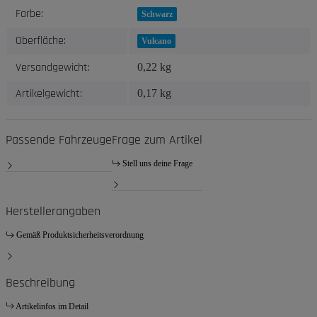
Produkteigenschaft
Wert
Farbe:
Schwarz
Oberfläche:
Vulcano
Versandgewicht:
0,22 kg
Artikelgewicht:
0,17
kg
Passende Fahrzeuge
Frage zum Artikel
Stell uns deine Frage
Herstellerangaben
Gemäß Produktsicherheitsverordnung
Beschreibung
Artikelinfos im Detail