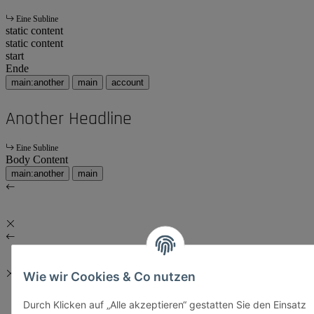
Eine Subline
static content
static content
start
Ende
main:another
main
account
Another Headline
Eine Subline
Body Content
main:another
main
Wie wir Cookies & Co nutzen
Durch Klicken auf „Alle akzeptieren“ gestatten Sie den Einsatz