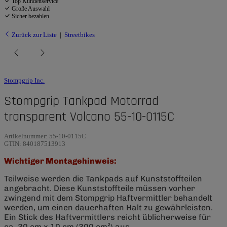
Top Kundenservice
Große Auswahl
Sicher bezahlen
Zurück zur Liste
Streetbikes
Stompgrip Inc.
Stompgrip Tankpad Motorrad
transparent Volcano 55-10-0115C
Artikelnummer:
55-10-0115C
GTIN:
840187513913
Wichtiger Montagehinweis:
Teilweise werden die Tankpads auf Kunststoffteilen
angebracht. Diese Kunststoffteile müssen vorher
zwingend mit dem Stompgrip Haftvermittler behandelt
werden, um einen dauerhaften Halt zu gewährleisten.
Ein Stick des Haftvermittlers reicht üblicherweise für
ca. 30 cm x 10 cm (300 cm²) aus.