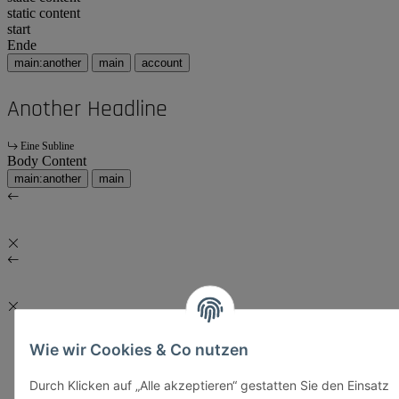
static content
start
Ende
main:another
main
account
Another Headline
Eine Subline
Body Content
main:another
main
Wie wir Cookies & Co nutzen
Durch Klicken auf „Alle akzeptieren“ gestatten Sie den Einsatz