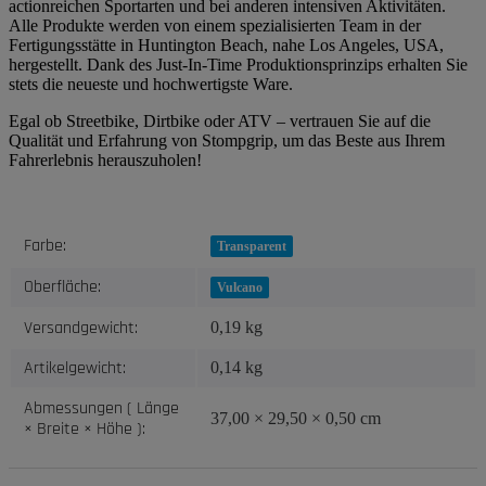
actionreichen Sportarten und bei anderen intensiven Aktivitäten.
Alle Produkte werden von einem spezialisierten Team in der
Fertigungsstätte in Huntington Beach, nahe Los Angeles, USA,
hergestellt. Dank des Just-In-Time Produktionsprinzips erhalten Sie
stets die neueste und hochwertigste Ware.
Egal ob Streetbike, Dirtbike oder ATV – vertrauen Sie auf die
Qualität und Erfahrung von Stompgrip, um das Beste aus Ihrem
Fahrerlebnis herauszuholen!
Produkteigenschaft
Wert
Farbe:
Transparent
Oberfläche:
Vulcano
Versandgewicht:
0,19 kg
Artikelgewicht:
0,14
kg
Abmessungen ( Länge
37,00 × 29,50 × 0,50 cm
× Breite × Höhe ):