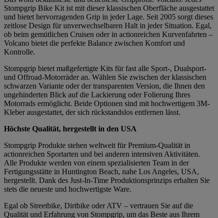
Stompgrip Bike Kit ist mit dieser klassischen Oberfläche ausgestattet
und bietet hervorragenden Grip in jeder Lage. Seit 2005 sorgt dieses
zeitlose Design für unverwechselbaren Halt in jeder Situation. Egal,
ob beim gemütlichen Cruisen oder in actionreichen Kurvenfahrten –
Volcano bietet die perfekte Balance zwischen Komfort und
Kontrolle.
Stompgrip bietet maßgefertigte Kits für fast alle Sport-, Dualsport-
und Offroad-Motorräder an. Wählen Sie zwischen der klassischen
schwarzen Variante oder der transparenten Version, die Ihnen den
ungehinderten Blick auf die Lackierung oder Folierung Ihres
Motorrads ermöglicht. Beide Optionen sind mit hochwertigem 3M-
Kleber ausgestattet, der sich rückstandslos entfernen lässt.
Höchste Qualität, hergestellt in den USA
Stompgrip Produkte stehen weltweit für Premium-Qualität in
actionreichen Sportarten und bei anderen intensiven Aktivitäten.
Alle Produkte werden von einem spezialisierten Team in der
Fertigungsstätte in Huntington Beach, nahe Los Angeles, USA,
hergestellt. Dank des Just-In-Time Produktionsprinzips erhalten Sie
stets die neueste und hochwertigste Ware.
Egal ob Streetbike, Dirtbike oder ATV – vertrauen Sie auf die
Qualität und Erfahrung von Stompgrip, um das Beste aus Ihrem