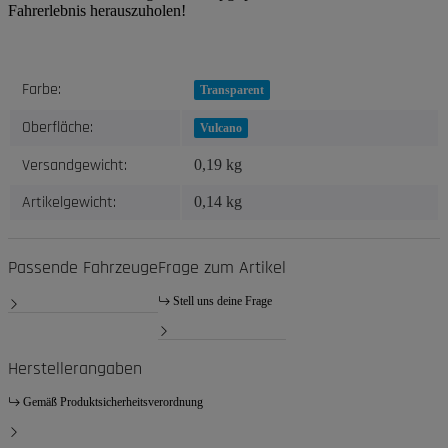
Fahrerlebnis herauszuholen!
Produkteigenschaft
Wert
Farbe:
Transparent
Oberfläche:
Vulcano
Versandgewicht:
0,19 kg
Artikelgewicht:
0,14
kg
Passende Fahrzeuge
Frage zum Artikel
Stell uns deine Frage
Herstellerangaben
Gemäß Produktsicherheitsverordnung