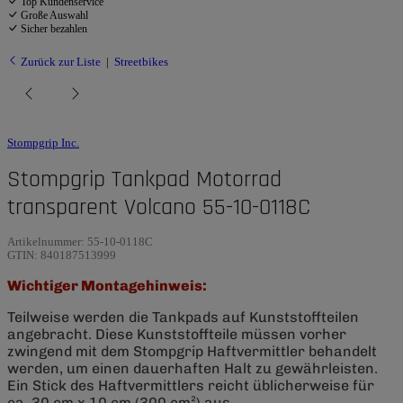
Top Kundenservice
Große Auswahl
Sicher bezahlen
Zurück zur Liste
Streetbikes
Stompgrip Inc.
Stompgrip Tankpad Motorrad
transparent Volcano 55-10-0118C
Artikelnummer:
55-10-0118C
GTIN:
840187513999
Wichtiger Montagehinweis:
Teilweise werden die Tankpads auf Kunststoffteilen
angebracht. Diese Kunststoffteile müssen vorher
zwingend mit dem Stompgrip Haftvermittler behandelt
werden, um einen dauerhaften Halt zu gewährleisten.
Ein Stick des Haftvermittlers reicht üblicherweise für
ca. 30 cm x 10 cm (300 cm²) aus.