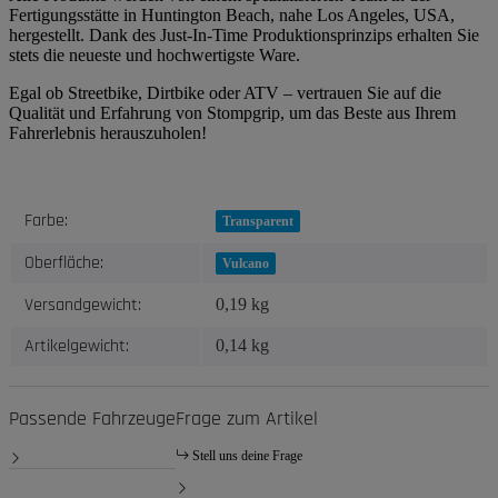
Fertigungsstätte in Huntington Beach, nahe Los Angeles, USA,
hergestellt. Dank des Just-In-Time Produktionsprinzips erhalten Sie
stets die neueste und hochwertigste Ware.
Egal ob Streetbike, Dirtbike oder ATV – vertrauen Sie auf die
Qualität und Erfahrung von Stompgrip, um das Beste aus Ihrem
Fahrerlebnis herauszuholen!
Produkteigenschaft
Wert
Farbe:
Transparent
Oberfläche:
Vulcano
Versandgewicht:
0,19 kg
Artikelgewicht:
0,14
kg
Passende Fahrzeuge
Frage zum Artikel
Stell uns deine Frage