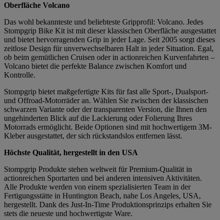
Oberfläche Volcano
Das wohl bekannteste und beliebteste Gripprofil: Volcano. Jedes
Stompgrip Bike Kit ist mit dieser klassischen Oberfläche ausgestattet
und bietet hervorragenden Grip in jeder Lage. Seit 2005 sorgt dieses
zeitlose Design für unverwechselbaren Halt in jeder Situation. Egal,
ob beim gemütlichen Cruisen oder in actionreichen Kurvenfahrten –
Volcano bietet die perfekte Balance zwischen Komfort und
Kontrolle.
Stompgrip bietet maßgefertigte Kits für fast alle Sport-, Dualsport-
und Offroad-Motorräder an. Wählen Sie zwischen der klassischen
schwarzen Variante oder der transparenten Version, die Ihnen den
ungehinderten Blick auf die Lackierung oder Folierung Ihres
Motorrads ermöglicht. Beide Optionen sind mit hochwertigem 3M-
Kleber ausgestattet, der sich rückstandslos entfernen lässt.
Höchste Qualität, hergestellt in den USA
Stompgrip Produkte stehen weltweit für Premium-Qualität in
actionreichen Sportarten und bei anderen intensiven Aktivitäten.
Alle Produkte werden von einem spezialisierten Team in der
Fertigungsstätte in Huntington Beach, nahe Los Angeles, USA,
hergestellt. Dank des Just-In-Time Produktionsprinzips erhalten Sie
stets die neueste und hochwertigste Ware.