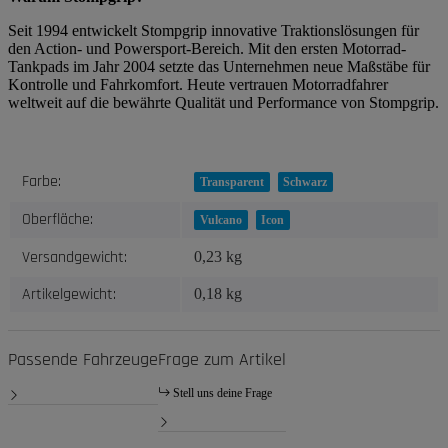
Seit 1994 entwickelt Stompgrip innovative Traktionslösungen für
den Action- und Powersport-Bereich. Mit den ersten Motorrad-
Tankpads im Jahr 2004 setzte das Unternehmen neue Maßstäbe für
Kontrolle und Fahrkomfort. Heute vertrauen Motorradfahrer
weltweit auf die bewährte Qualität und Performance von Stompgrip.
Produkteigenschaft
Wert
Farbe:
Transparent
Schwarz
Oberfläche:
Vulcano
Icon
Versandgewicht:
0,23 kg
Artikelgewicht:
0,18
kg
Passende Fahrzeuge
Frage zum Artikel
Stell uns deine Frage