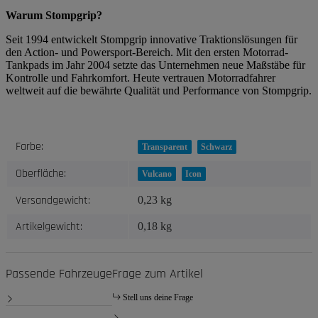
Warum Stompgrip?
Seit 1994 entwickelt Stompgrip innovative Traktionslösungen für
den Action- und Powersport-Bereich. Mit den ersten Motorrad-
Tankpads im Jahr 2004 setzte das Unternehmen neue Maßstäbe für
Kontrolle und Fahrkomfort. Heute vertrauen Motorradfahrer
weltweit auf die bewährte Qualität und Performance von Stompgrip.
Produkteigenschaft
Wert
Farbe:
Transparent
Schwarz
Oberfläche:
Vulcano
Icon
Versandgewicht:
0,23 kg
Artikelgewicht:
0,18
kg
Passende Fahrzeuge
Frage zum Artikel
Stell uns deine Frage