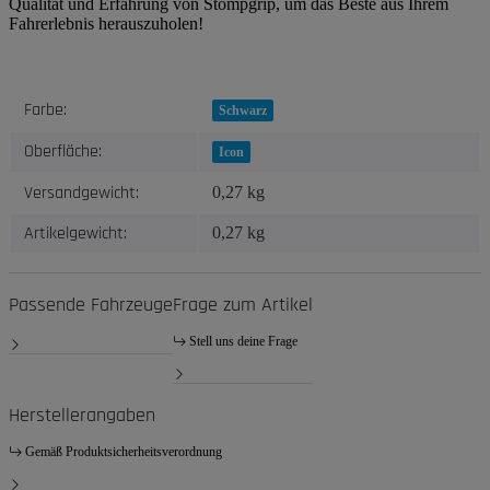
Qualität und Erfahrung von Stompgrip, um das Beste aus Ihrem
Fahrerlebnis herauszuholen!
Produkteigenschaft
Wert
Farbe:
Schwarz
Oberfläche:
Icon
Versandgewicht:
0,27 kg
Artikelgewicht:
0,27
kg
Passende Fahrzeuge
Frage zum Artikel
Stell uns deine Frage
Herstellerangaben
Gemäß Produktsicherheitsverordnung