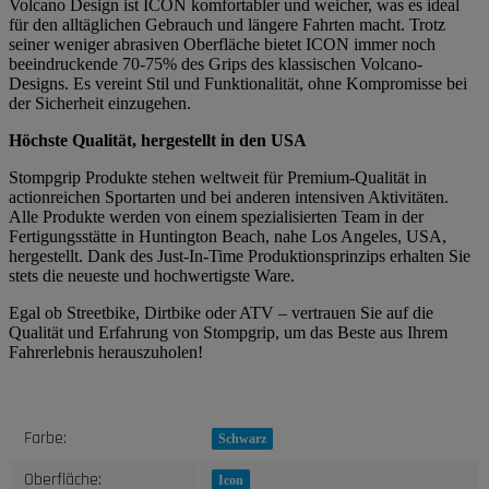
Volcano Design ist ICON komfortabler und weicher, was es ideal
für den alltäglichen Gebrauch und längere Fahrten macht. Trotz
seiner weniger abrasiven Oberfläche bietet ICON immer noch
beeindruckende 70-75% des Grips des klassischen Volcano-
Designs. Es vereint Stil und Funktionalität, ohne Kompromisse bei
der Sicherheit einzugehen.
Höchste Qualität, hergestellt in den USA
Stompgrip Produkte stehen weltweit für Premium-Qualität in
actionreichen Sportarten und bei anderen intensiven Aktivitäten.
Alle Produkte werden von einem spezialisierten Team in der
Fertigungsstätte in Huntington Beach, nahe Los Angeles, USA,
hergestellt. Dank des Just-In-Time Produktionsprinzips erhalten Sie
stets die neueste und hochwertigste Ware.
Egal ob Streetbike, Dirtbike oder ATV – vertrauen Sie auf die
Qualität und Erfahrung von Stompgrip, um das Beste aus Ihrem
Fahrerlebnis herauszuholen!
Produkteigenschaft
Wert
Farbe:
Schwarz
Oberfläche:
Icon