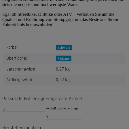
stets die neueste und hochwertigste Ware.
Egal ob Streetbike, Dirtbike oder ATV – vertrauen Sie auf die
Qualität und Erfahrung von Stompgrip, um das Beste aus Ihrem
Fahrerlebnis herauszuholen!
Produkteigenschaft
Wert
Farbe:
Schwarz
Oberfläche:
Vulcano
Versandgewicht:
0,27 kg
Artikelgewicht:
0,22
kg
Passende Fahrzeuge
Frage zum Artikel
Stell uns deine Frage
Herstellerangaben