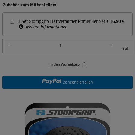
Zubehör zum Mitbestellen:
1
Set
Stompgrip Haftvermittler Primer 4er Set
+
16,90
€
weitere Informationen
Set
In den Warenkorb
Consent erteilen