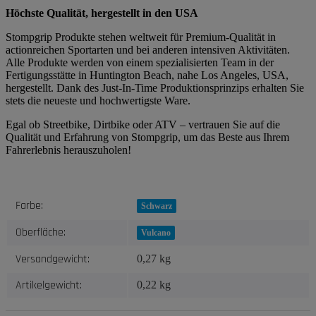
Höchste Qualität, hergestellt in den USA
Stompgrip Produkte stehen weltweit für Premium-Qualität in
actionreichen Sportarten und bei anderen intensiven Aktivitäten.
Alle Produkte werden von einem spezialisierten Team in der
Fertigungsstätte in Huntington Beach, nahe Los Angeles, USA,
hergestellt. Dank des Just-In-Time Produktionsprinzips erhalten Sie
stets die neueste und hochwertigste Ware.
Egal ob Streetbike, Dirtbike oder ATV – vertrauen Sie auf die
Qualität und Erfahrung von Stompgrip, um das Beste aus Ihrem
Fahrerlebnis herauszuholen!
Produkteigenschaft
Wert
Farbe:
Schwarz
Oberfläche:
Vulcano
Versandgewicht:
0,27 kg
Artikelgewicht:
0,22
kg