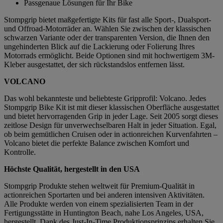
Passgenaue Lösungen für Ihr Bike
Stompgrip bietet maßgefertigte Kits für fast alle Sport-, Dualsport-
und Offroad-Motorräder an. Wählen Sie zwischen der klassischen
schwarzen Variante oder der transparenten Version, die Ihnen den
ungehinderten Blick auf die Lackierung oder Folierung Ihres
Motorrads ermöglicht. Beide Optionen sind mit hochwertigem 3M-
Kleber ausgestattet, der sich rückstandslos entfernen lässt.
VOLCANO
Das wohl bekannteste und beliebteste Gripprofil: Volcano. Jedes
Stompgrip Bike Kit ist mit dieser klassischen Oberfläche ausgestattet
und bietet hervorragenden Grip in jeder Lage. Seit 2005 sorgt dieses
zeitlose Design für unverwechselbaren Halt in jeder Situation. Egal,
ob beim gemütlichen Cruisen oder in actionreichen Kurvenfahrten –
Volcano bietet die perfekte Balance zwischen Komfort und
Kontrolle.
Höchste Qualität, hergestellt in den USA
Stompgrip Produkte stehen weltweit für Premium-Qualität in
actionreichen Sportarten und bei anderen intensiven Aktivitäten.
Alle Produkte werden von einem spezialisierten Team in der
Fertigungsstätte in Huntington Beach, nahe Los Angeles, USA,
hergestellt. Dank des Just-In-Time Produktionsprinzips erhalten Sie