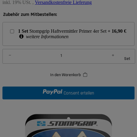
inkl. 19% USt. ,
Versandkostenfreie Lieferung
Zubehör zum Mitbestellen:
1
Set
Stompgrip Haftvermittler Primer 4er Set
+
16,90
€
weitere Informationen
Set
In den Warenkorb
Consent erteilen