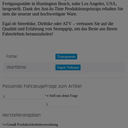
Fertigungsstätte in Huntington Beach, nahe Los Angeles, USA,
hergestellt. Dank des Just-In-Time Produktionsprinzips erhalten Sie
stets die neueste und hochwertigste Ware.
Egal ob Streetbike, Dirtbike oder ATV – vertrauen Sie auf die
Qualität und Erfahrung von Stompgrip, um das Beste aus Ihrem
Fahrerlebnis herauszuholen!
Produkteigenschaft
Wert
Farbe:
Transparent
Oberfläche:
Super Vulcano
Passende Fahrzeuge
Frage zum Artikel
Stell uns deine Frage
Herstellerangaben
Gemäß Produktsicherheitsverordnung