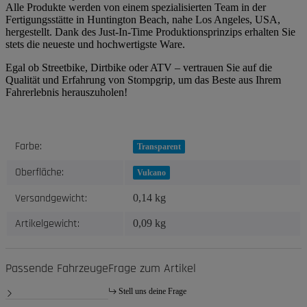
Alle Produkte werden von einem spezialisierten Team in der
Fertigungsstätte in Huntington Beach, nahe Los Angeles, USA,
hergestellt. Dank des Just-In-Time Produktionsprinzips erhalten Sie
stets die neueste und hochwertigste Ware.
Egal ob Streetbike, Dirtbike oder ATV – vertrauen Sie auf die
Qualität und Erfahrung von Stompgrip, um das Beste aus Ihrem
Fahrerlebnis herauszuholen!
Produkteigenschaft
Wert
Farbe:
Transparent
Oberfläche:
Vulcano
Versandgewicht:
0,14 kg
Artikelgewicht:
0,09
kg
Passende Fahrzeuge
Frage zum Artikel
Stell uns deine Frage