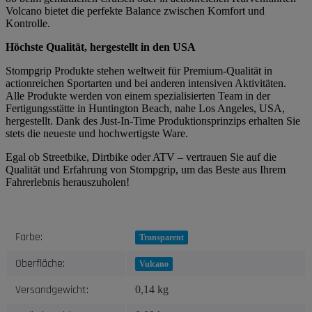
Volcano bietet die perfekte Balance zwischen Komfort und
Kontrolle.
Höchste Qualität, hergestellt in den USA
Stompgrip Produkte stehen weltweit für Premium-Qualität in
actionreichen Sportarten und bei anderen intensiven Aktivitäten.
Alle Produkte werden von einem spezialisierten Team in der
Fertigungsstätte in Huntington Beach, nahe Los Angeles, USA,
hergestellt. Dank des Just-In-Time Produktionsprinzips erhalten Sie
stets die neueste und hochwertigste Ware.
Egal ob Streetbike, Dirtbike oder ATV – vertrauen Sie auf die
Qualität und Erfahrung von Stompgrip, um das Beste aus Ihrem
Fahrerlebnis herauszuholen!
Produkteigenschaft
Wert
Farbe:
Transparent
Oberfläche:
Vulcano
Versandgewicht:
0,14 kg