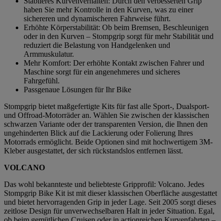
Stabileres Kurvenverhalten: Durch den verbesserten Grip
haben Sie mehr Kontrolle in den Kurven, was zu einer
sichereren und dynamischeren Fahrweise führt.
Erhöhte Körperstabilität: Ob beim Bremsen, Beschleunigen
oder in den Kurven – Stompgrip sorgt für mehr Stabilität und
reduziert die Belastung von Handgelenken und
Armmuskulatur.
Mehr Komfort: Der erhöhte Kontakt zwischen Fahrer und
Maschine sorgt für ein angenehmeres und sicheres
Fahrgefühl.
Passgenaue Lösungen für Ihr Bike
Stompgrip bietet maßgefertigte Kits für fast alle Sport-, Dualsport-
und Offroad-Motorräder an. Wählen Sie zwischen der klassischen
schwarzen Variante oder der transparenten Version, die Ihnen den
ungehinderten Blick auf die Lackierung oder Folierung Ihres
Motorrads ermöglicht. Beide Optionen sind mit hochwertigem 3M-
Kleber ausgestattet, der sich rückstandslos entfernen lässt.
VOLCANO
Das wohl bekannteste und beliebteste Gripprofil: Volcano. Jedes
Stompgrip Bike Kit ist mit dieser klassischen Oberfläche ausgestattet
und bietet hervorragenden Grip in jeder Lage. Seit 2005 sorgt dieses
zeitlose Design für unverwechselbaren Halt in jeder Situation. Egal,
ob beim gemütlichen Cruisen oder in actionreichen Kurvenfahrten –