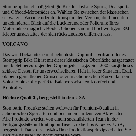
Stompgrip bietet maßgefertigte Kits für fast alle Sport-, Dualsport-
und Offroad-Motorräder an. Wählen Sie zwischen der klassischen
schwarzen Variante oder der transparenten Version, die Ihnen den
ungehinderten Blick auf die Lackierung oder Folierung Ihres
Motorrads ermöglicht. Beide Optionen sind mit hochwertigem 3M-
Kleber ausgestattet, der sich rückstandslos entfernen lässt.
VOLCANO
Das wohl bekannteste und beliebteste Gripprofil: Volcano. Jedes
Stompgrip Bike Kit ist mit dieser klassischen Oberfläche ausgestattet
und bietet hervorragenden Grip in jeder Lage. Seit 2005 sorgt dieses
zeitlose Design für unverwechselbaren Halt in jeder Situation. Egal,
ob beim gemütlichen Cruisen oder in actionreichen Kurvenfahrten –
Volcano bietet die perfekte Balance zwischen Komfort und
Kontrolle.
Höchste Qualität, hergestellt in den USA
Stompgrip Produkte stehen weltweit für Premium-Qualität in
actionreichen Sportarten und bei anderen intensiven Aktivitäten.
Alle Produkte werden von einem spezialisierten Team in der
Fertigungsstätte in Huntington Beach, nahe Los Angeles, USA,
hergestellt. Dank des Just-In-Time Produktionsprinzips erhalten Sie
stets die neueste und hochwertigste Ware.