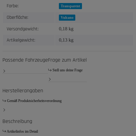
Produkteigenschaft
Wert
Farbe:
Transparent
Oberfläche:
Vulcano
Versandgewicht:
0,18 kg
Artikelgewicht:
0,13
kg
Passende Fahrzeuge
Frage zum Artikel
Stell uns deine Frage
Herstellerangaben
Gemäß Produktsicherheitsverordnung
Beschreibung
Artikelinfos im Detail