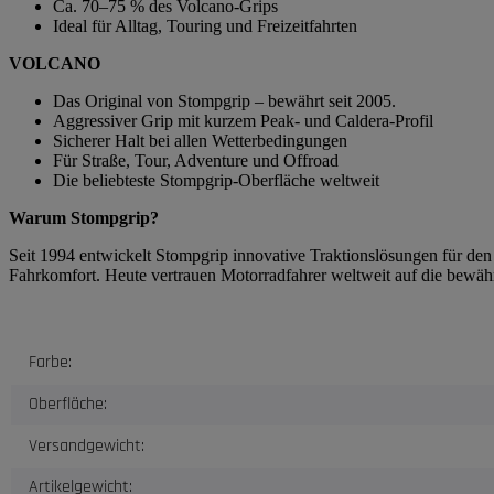
Ca. 70–75 % des Volcano-Grips
Ideal für Alltag, Touring und Freizeitfahrten
VOLCANO
Das Original von Stompgrip – bewährt seit 2005.
Aggressiver Grip mit kurzem Peak- und Caldera-Profil
Sicherer Halt bei allen Wetterbedingungen
Für Straße, Tour, Adventure und Offroad
Die beliebteste Stompgrip-Oberfläche weltweit
Warum Stompgrip?
Seit 1994 entwickelt Stompgrip innovative Traktionslösungen für de
Fahrkomfort. Heute vertrauen Motorradfahrer weltweit auf die bewäh
Produkteigenschaft
Wert
Farbe:
Oberfläche:
Versandgewicht:
Artikelgewicht: