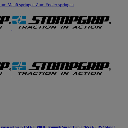
um Menü springen
Zum Footer springen
passend für KTM RC 390 & Triumph Speed Triple 765 / R / RS / Moto2