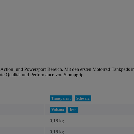
n Action- und Powersport-Bereich. Mit den ersten Motorrad-Tankpads 
rte Qualität und Performance von Stompgrip.
Transparent
Schwarz
Vulcano
Icon
0,18 kg
0,18
kg