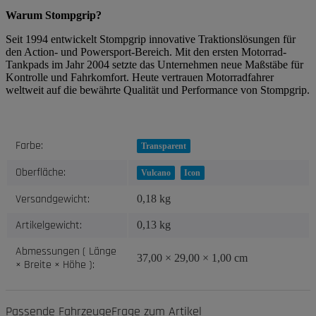
Warum Stompgrip?
Seit 1994 entwickelt Stompgrip innovative Traktionslösungen für
den Action- und Powersport-Bereich. Mit den ersten Motorrad-
Tankpads im Jahr 2004 setzte das Unternehmen neue Maßstäbe für
Kontrolle und Fahrkomfort. Heute vertrauen Motorradfahrer
weltweit auf die bewährte Qualität und Performance von Stompgrip.
Produkteigenschaft
Wert
Farbe:
Transparent
Oberfläche:
Vulcano
Icon
Versandgewicht:
0,18 kg
Artikelgewicht:
0,13
kg
Abmessungen ( Länge
37,00 × 29,00 × 1,00 cm
× Breite × Höhe ):
Passende Fahrzeuge
Frage zum Artikel