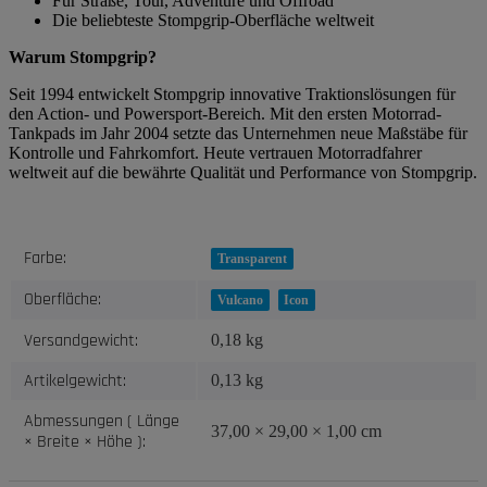
Für Straße, Tour, Adventure und Offroad
Die beliebteste Stompgrip-Oberfläche weltweit
Warum Stompgrip?
Seit 1994 entwickelt Stompgrip innovative Traktionslösungen für
den Action- und Powersport-Bereich. Mit den ersten Motorrad-
Tankpads im Jahr 2004 setzte das Unternehmen neue Maßstäbe für
Kontrolle und Fahrkomfort. Heute vertrauen Motorradfahrer
weltweit auf die bewährte Qualität und Performance von Stompgrip.
Produkteigenschaft
Wert
Farbe:
Transparent
Oberfläche:
Vulcano
Icon
Versandgewicht:
0,18 kg
Artikelgewicht:
0,13
kg
Abmessungen ( Länge
37,00 × 29,00 × 1,00 cm
× Breite × Höhe ):