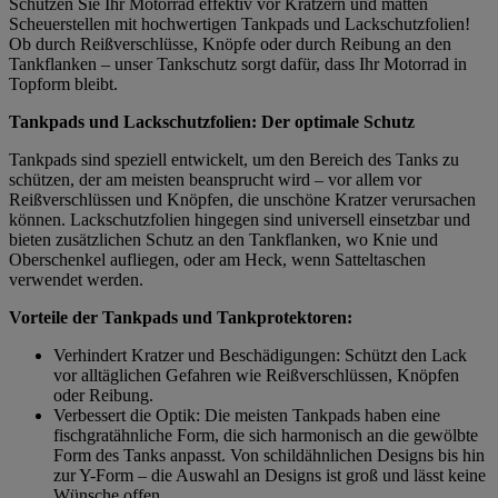
Schützen Sie Ihr Motorrad effektiv vor Kratzern und matten
Scheuerstellen mit hochwertigen Tankpads und Lackschutzfolien!
Ob durch Reißverschlüsse, Knöpfe oder durch Reibung an den
Tankflanken – unser Tankschutz sorgt dafür, dass Ihr Motorrad in
Topform bleibt.
Tankpads und Lackschutzfolien: Der optimale Schutz
Tankpads sind speziell entwickelt, um den Bereich des Tanks zu
schützen, der am meisten beansprucht wird – vor allem vor
Reißverschlüssen und Knöpfen, die unschöne Kratzer verursachen
können. Lackschutzfolien hingegen sind universell einsetzbar und
bieten zusätzlichen Schutz an den Tankflanken, wo Knie und
Oberschenkel aufliegen, oder am Heck, wenn Satteltaschen
verwendet werden.
Vorteile der Tankpads und Tankprotektoren:
Verhindert Kratzer und Beschädigungen: Schützt den Lack
vor alltäglichen Gefahren wie Reißverschlüssen, Knöpfen
oder Reibung.
Verbessert die Optik: Die meisten Tankpads haben eine
fischgratähnliche Form, die sich harmonisch an die gewölbte
Form des Tanks anpasst. Von schildähnlichen Designs bis hin
zur Y-Form – die Auswahl an Designs ist groß und lässt keine
Wünsche offen.