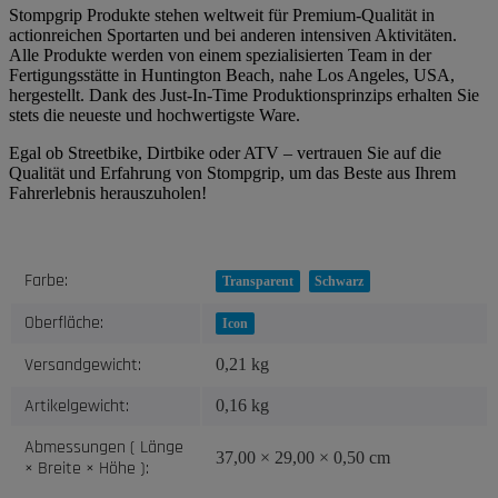
Stompgrip Produkte stehen weltweit für Premium-Qualität in
actionreichen Sportarten und bei anderen intensiven Aktivitäten.
Alle Produkte werden von einem spezialisierten Team in der
Fertigungsstätte in Huntington Beach, nahe Los Angeles, USA,
hergestellt. Dank des Just-In-Time Produktionsprinzips erhalten Sie
stets die neueste und hochwertigste Ware.
Egal ob Streetbike, Dirtbike oder ATV – vertrauen Sie auf die
Qualität und Erfahrung von Stompgrip, um das Beste aus Ihrem
Fahrerlebnis herauszuholen!
Produkteigenschaft
Wert
Farbe:
Transparent
Schwarz
Oberfläche:
Icon
Versandgewicht:
0,21 kg
Artikelgewicht:
0,16
kg
Abmessungen ( Länge
37,00 × 29,00 × 0,50 cm
× Breite × Höhe ):