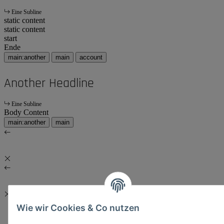
Eine Subline
static content
static content
start
Ende
main:another
main
account
Another Headline
Eine Subline
Body Content
main:another
main
Wie wir Cookies & Co nutzen