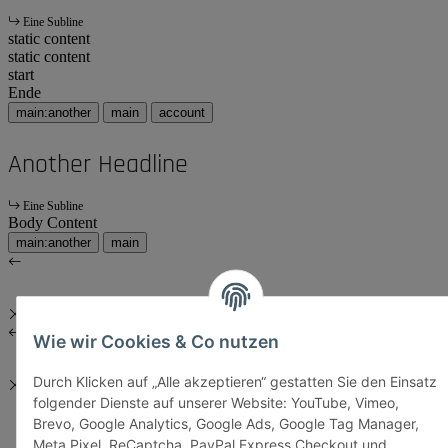
Eine Subline
static content
static content
start
Ende
main:another
main
account
Another Headline
Eine Subline
Body Content
main:another
main
Wie wir Cookies & Co nutzen
Durch Klicken auf „Alle akzeptieren“ gestatten Sie den Einsatz
folgender Dienste auf unserer Website: YouTube, Vimeo,
Brevo, Google Analytics, Google Ads, Google Tag Manager,
Meta Pixel, ReCaptcha, PayPal Express Checkout und