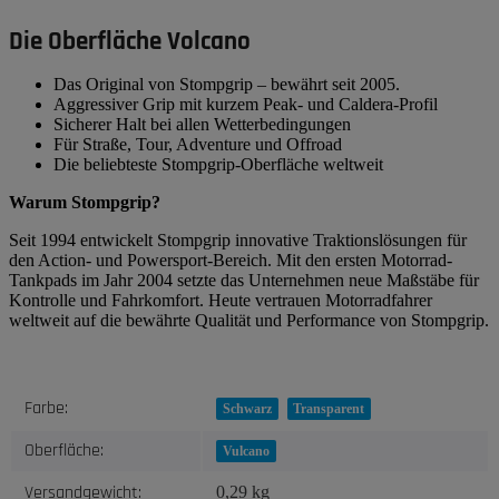
Die Oberfläche Volcano
Das Original von Stompgrip – bewährt seit 2005.
Aggressiver Grip mit kurzem Peak- und Caldera-Profil
Sicherer Halt bei allen Wetterbedingungen
Für Straße, Tour, Adventure und Offroad
Die beliebteste Stompgrip-Oberfläche weltweit
Warum Stompgrip?
Seit 1994 entwickelt Stompgrip innovative Traktionslösungen für
den Action- und Powersport-Bereich. Mit den ersten Motorrad-
Tankpads im Jahr 2004 setzte das Unternehmen neue Maßstäbe für
Kontrolle und Fahrkomfort. Heute vertrauen Motorradfahrer
weltweit auf die bewährte Qualität und Performance von Stompgrip.
Produkteigenschaft
Wert
Farbe:
Schwarz
Transparent
Oberfläche:
Vulcano
Versandgewicht:
0,29 kg