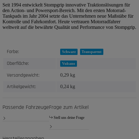
Seit 1994 entwickelt Stompgrip innovative Traktionslösungen für
den Action- und Powersport-Bereich. Mit den ersten Motorrad-
Tankpads im Jahr 2004 setzte das Unternehmen neue Maßstäbe für
Kontrolle und Fahrkomfort. Heute vertrauen Motorradfahrer
weltweit auf die bewährte Qualität und Performance von Stompgrip.
Produkteigenschaft
Wert
Farbe:
Schwarz
Transparent
Oberfläche:
Vulcano
Versandgewicht:
0,29 kg
Artikelgewicht:
0,24
kg
Passende Fahrzeuge
Frage zum Artikel
Stell uns deine Frage
Herstellerangaben