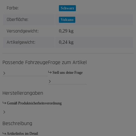
Produkteigenschaft
Wert
Farbe:
Schwarz
Oberfläche:
Vulcano
Versandgewicht:
0,29 kg
Artikelgewicht:
0,24
kg
Passende Fahrzeuge
Frage zum Artikel
Stell uns deine Frage
Herstellerangaben
Gemäß Produktsicherheitsverordnung
Beschreibung
Artikelinfos im Detail