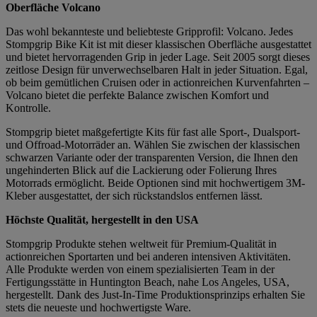
Oberfläche Volcano
Das wohl bekannteste und beliebteste Gripprofil: Volcano. Jedes
Stompgrip Bike Kit ist mit dieser klassischen Oberfläche ausgestattet
und bietet hervorragenden Grip in jeder Lage. Seit 2005 sorgt dieses
zeitlose Design für unverwechselbaren Halt in jeder Situation. Egal,
ob beim gemütlichen Cruisen oder in actionreichen Kurvenfahrten –
Volcano bietet die perfekte Balance zwischen Komfort und
Kontrolle.
Stompgrip bietet maßgefertigte Kits für fast alle Sport-, Dualsport-
und Offroad-Motorräder an. Wählen Sie zwischen der klassischen
schwarzen Variante oder der transparenten Version, die Ihnen den
ungehinderten Blick auf die Lackierung oder Folierung Ihres
Motorrads ermöglicht. Beide Optionen sind mit hochwertigem 3M-
Kleber ausgestattet, der sich rückstandslos entfernen lässt.
Höchste Qualität, hergestellt in den USA
Stompgrip Produkte stehen weltweit für Premium-Qualität in
actionreichen Sportarten und bei anderen intensiven Aktivitäten.
Alle Produkte werden von einem spezialisierten Team in der
Fertigungsstätte in Huntington Beach, nahe Los Angeles, USA,
hergestellt. Dank des Just-In-Time Produktionsprinzips erhalten Sie
stets die neueste und hochwertigste Ware.