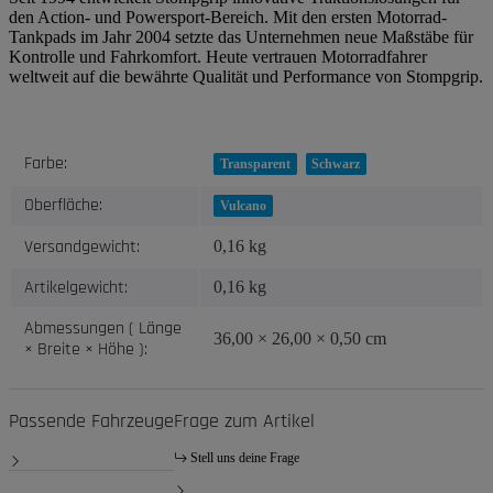
den Action- und Powersport-Bereich. Mit den ersten Motorrad-
Tankpads im Jahr 2004 setzte das Unternehmen neue Maßstäbe für
Kontrolle und Fahrkomfort. Heute vertrauen Motorradfahrer
weltweit auf die bewährte Qualität und Performance von Stompgrip.
Produkteigenschaft
Wert
Farbe:
Transparent
Schwarz
Oberfläche:
Vulcano
Versandgewicht:
0,16 kg
Artikelgewicht:
0,16
kg
Abmessungen ( Länge
36,00 × 26,00 × 0,50 cm
× Breite × Höhe ):
Passende Fahrzeuge
Frage zum Artikel
Stell uns deine Frage