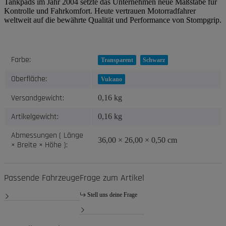
Tankpads im Jahr 2004 setzte das Unternehmen neue Maßstäbe für
Kontrolle und Fahrkomfort. Heute vertrauen Motorradfahrer
weltweit auf die bewährte Qualität und Performance von Stompgrip.
Produkteigenschaft
Wert
Farbe:
Transparent
Schwarz
Oberfläche:
Vulcano
Versandgewicht:
0,16 kg
Artikelgewicht:
0,16
kg
Abmessungen ( Länge
36,00 × 26,00 × 0,50 cm
× Breite × Höhe ):
Passende Fahrzeuge
Frage zum Artikel
Stell uns deine Frage