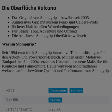
Die Oberfläche Volcano
Das Original von Stompgrip – bewährt seit 2005.
Aggressiver Grip mit kurzem Peak- und Caldera-Profil
Sicherer Halt bei allen Wetterbedingungen
Für Straße, Tour, Adventure und Offroad
Die beliebteste Stompgrip-Oberfläche weltweit
Warum Stompgrip?
Seit 1994 entwickelt Stompgrip innovative Traktionslösungen für
den Action- und Powersport-Bereich. Mit den ersten Motorrad-
Tankpads im Jahr 2004 setzte das Unternehmen neue Maßstäbe für
Kontrolle und Fahrkomfort. Heute vertrauen Motorradfahrer
weltweit auf die bewährte Qualität und Performance von Stompgrip.
Produkteigenschaft
Wert
Farbe:
Transparent
Schwarz
Oberfläche:
Vulcano
Versandgewicht:
0,23 kg