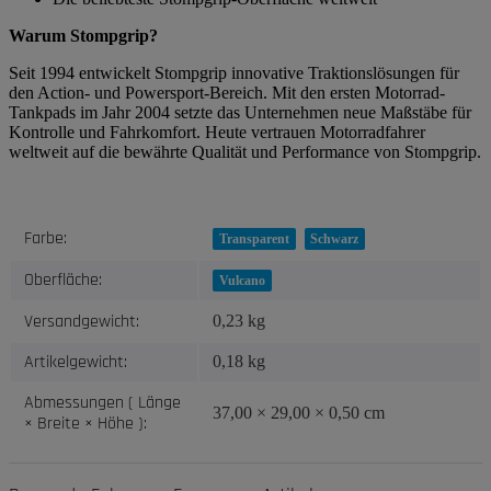
Warum Stompgrip?
Seit 1994 entwickelt Stompgrip innovative Traktionslösungen für
den Action- und Powersport-Bereich. Mit den ersten Motorrad-
Tankpads im Jahr 2004 setzte das Unternehmen neue Maßstäbe für
Kontrolle und Fahrkomfort. Heute vertrauen Motorradfahrer
weltweit auf die bewährte Qualität und Performance von Stompgrip.
Produkteigenschaft
Wert
Farbe:
Transparent
Schwarz
Oberfläche:
Vulcano
Versandgewicht:
0,23 kg
Artikelgewicht:
0,18
kg
Abmessungen ( Länge
37,00 × 29,00 × 0,50 cm
× Breite × Höhe ):