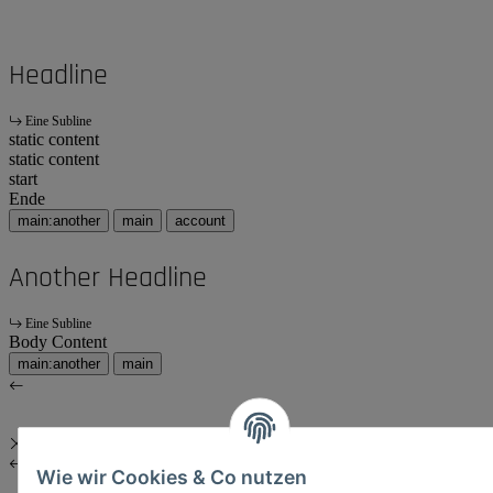
Headline
Eine Subline
static content
static content
start
Ende
main:another
main
account
Another Headline
Eine Subline
Body Content
main:another
main
Wie wir Cookies & Co nutzen