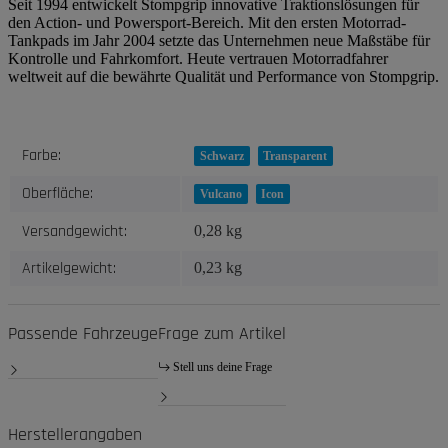
Seit 1994 entwickelt Stompgrip innovative Traktionslösungen für
den Action- und Powersport-Bereich. Mit den ersten Motorrad-
Tankpads im Jahr 2004 setzte das Unternehmen neue Maßstäbe für
Kontrolle und Fahrkomfort. Heute vertrauen Motorradfahrer
weltweit auf die bewährte Qualität und Performance von Stompgrip.
Produkteigenschaft
Wert
Farbe:
Schwarz
Transparent
Oberfläche:
Vulcano
Icon
Versandgewicht:
0,28 kg
Artikelgewicht:
0,23
kg
Passende Fahrzeuge
Frage zum Artikel
Stell uns deine Frage
Herstellerangaben