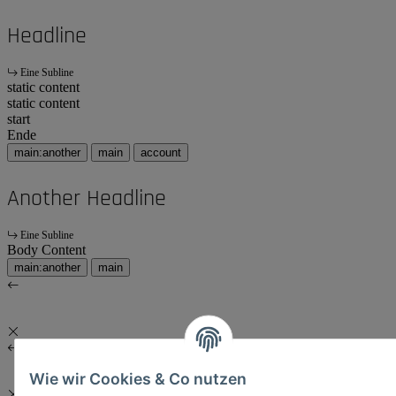
Headline
Eine Subline
static content
static content
start
Ende
main:another
main
account
Another Headline
Eine Subline
Body Content
main:another
main
Wie wir Cookies & Co nutzen