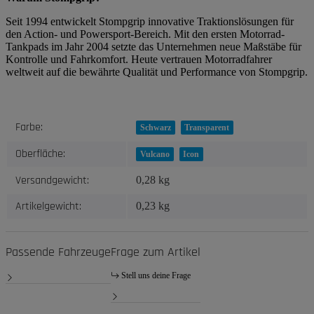
Seit 1994 entwickelt Stompgrip innovative Traktionslösungen für
den Action- und Powersport-Bereich. Mit den ersten Motorrad-
Tankpads im Jahr 2004 setzte das Unternehmen neue Maßstäbe für
Kontrolle und Fahrkomfort. Heute vertrauen Motorradfahrer
weltweit auf die bewährte Qualität und Performance von Stompgrip.
Produkteigenschaft
Wert
Farbe:
Schwarz
Transparent
Oberfläche:
Vulcano
Icon
Versandgewicht:
0,28 kg
Artikelgewicht:
0,23
kg
Passende Fahrzeuge
Frage zum Artikel
Stell uns deine Frage