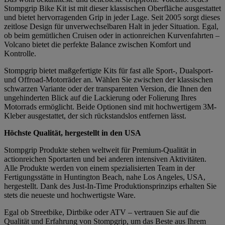
Stompgrip Bike Kit ist mit dieser klassischen Oberfläche ausgestattet
und bietet hervorragenden Grip in jeder Lage. Seit 2005 sorgt dieses
zeitlose Design für unverwechselbaren Halt in jeder Situation. Egal,
ob beim gemütlichen Cruisen oder in actionreichen Kurvenfahrten –
Volcano bietet die perfekte Balance zwischen Komfort und
Kontrolle.
Stompgrip bietet maßgefertigte Kits für fast alle Sport-, Dualsport-
und Offroad-Motorräder an. Wählen Sie zwischen der klassischen
schwarzen Variante oder der transparenten Version, die Ihnen den
ungehinderten Blick auf die Lackierung oder Folierung Ihres
Motorrads ermöglicht. Beide Optionen sind mit hochwertigem 3M-
Kleber ausgestattet, der sich rückstandslos entfernen lässt.
Höchste Qualität, hergestellt in den USA
Stompgrip Produkte stehen weltweit für Premium-Qualität in
actionreichen Sportarten und bei anderen intensiven Aktivitäten.
Alle Produkte werden von einem spezialisierten Team in der
Fertigungsstätte in Huntington Beach, nahe Los Angeles, USA,
hergestellt. Dank des Just-In-Time Produktionsprinzips erhalten Sie
stets die neueste und hochwertigste Ware.
Egal ob Streetbike, Dirtbike oder ATV – vertrauen Sie auf die
Qualität und Erfahrung von Stompgrip, um das Beste aus Ihrem