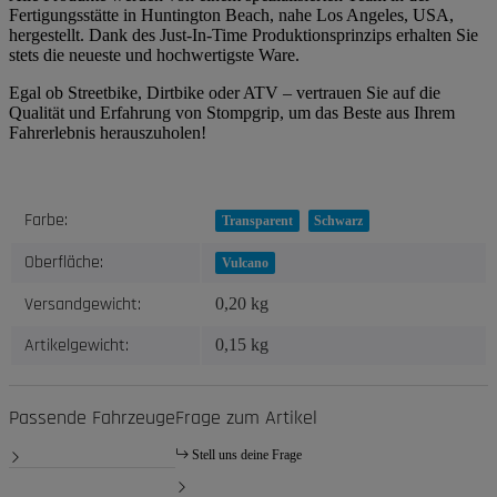
Fertigungsstätte in Huntington Beach, nahe Los Angeles, USA,
hergestellt. Dank des Just-In-Time Produktionsprinzips erhalten Sie
stets die neueste und hochwertigste Ware.
Egal ob Streetbike, Dirtbike oder ATV – vertrauen Sie auf die
Qualität und Erfahrung von Stompgrip, um das Beste aus Ihrem
Fahrerlebnis herauszuholen!
Produkteigenschaft
Wert
Farbe:
Transparent
Schwarz
Oberfläche:
Vulcano
Versandgewicht:
0,20 kg
Artikelgewicht:
0,15
kg
Passende Fahrzeuge
Frage zum Artikel
Stell uns deine Frage