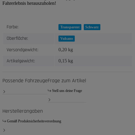
Fahrerlebnis herauszuholen!
Produkteigenschaft
Wert
Farbe:
Transparent
Schwarz
Oberfläche:
Vulcano
Versandgewicht:
0,20 kg
Artikelgewicht:
0,15
kg
Passende Fahrzeuge
Frage zum Artikel
Stell uns deine Frage
Herstellerangaben
Gemäß Produktsicherheitsverordnung