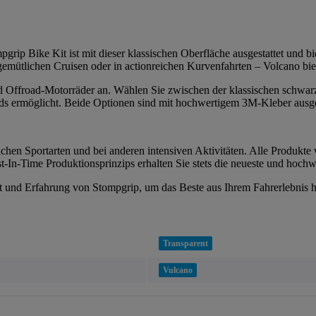
grip Bike Kit ist mit dieser klassischen Oberfläche ausgestattet und bie
 gemütlichen Cruisen oder in actionreichen Kurvenfahrten – Volcano bi
 und Offroad-Motorräder an. Wählen Sie zwischen der klassischen schwar
s ermöglicht. Beide Optionen sind mit hochwertigem 3M-Kleber ausgesta
chen Sportarten und bei anderen intensiven Aktivitäten. Alle Produkte 
-In-Time Produktionsprinzips erhalten Sie stets die neueste und hochw
tät und Erfahrung von Stompgrip, um das Beste aus Ihrem Fahrerlebnis 
Transparent
Vulcano