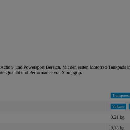
n Action- und Powersport-Bereich. Mit den ersten Motorrad-Tankpads 
rte Qualität und Performance von Stompgrip.
Transparen
Vulcano
0,21 kg
0,18
kg