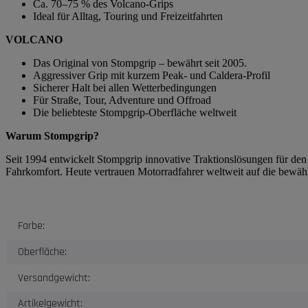
Ca. 70–75 % des Volcano-Grips
Ideal für Alltag, Touring und Freizeitfahrten
VOLCANO
Das Original von Stompgrip – bewährt seit 2005.
Aggressiver Grip mit kurzem Peak- und Caldera-Profil
Sicherer Halt bei allen Wetterbedingungen
Für Straße, Tour, Adventure und Offroad
Die beliebteste Stompgrip-Oberfläche weltweit
Warum Stompgrip?
Seit 1994 entwickelt Stompgrip innovative Traktionslösungen für de
Fahrkomfort. Heute vertrauen Motorradfahrer weltweit auf die bewäh
Produkteigenschaft
Wert
Farbe:
Oberfläche:
Versandgewicht:
Artikelgewicht: