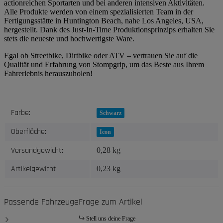
actionreichen Sportarten und bei anderen intensiven Aktivitäten.
Alle Produkte werden von einem spezialisierten Team in der
Fertigungsstätte in Huntington Beach, nahe Los Angeles, USA,
hergestellt. Dank des Just-In-Time Produktionsprinzips erhalten Sie
stets die neueste und hochwertigste Ware.
Egal ob Streetbike, Dirtbike oder ATV – vertrauen Sie auf die
Qualität und Erfahrung von Stompgrip, um das Beste aus Ihrem
Fahrerlebnis herauszuholen!
Produkteigenschaft
Wert
Farbe:
Schwarz
Oberfläche:
Icon
Versandgewicht:
0,28 kg
Artikelgewicht:
0,23
kg
Passende Fahrzeuge
Frage zum Artikel
Stell uns deine Frage