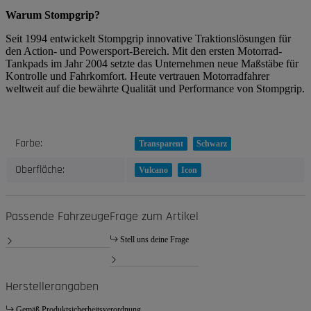
Warum Stompgrip?
Seit 1994 entwickelt Stompgrip innovative Traktionslösungen für
den Action- und Powersport-Bereich. Mit den ersten Motorrad-
Tankpads im Jahr 2004 setzte das Unternehmen neue Maßstäbe für
Kontrolle und Fahrkomfort. Heute vertrauen Motorradfahrer
weltweit auf die bewährte Qualität und Performance von Stompgrip.
Produkteigenschaft
Wert
Farbe:
Transparent
Schwarz
Oberfläche:
Vulcano
Icon
Passende Fahrzeuge
Frage zum Artikel
Stell uns deine Frage
Herstellerangaben
Gemäß Produktsicherheitsverordnung