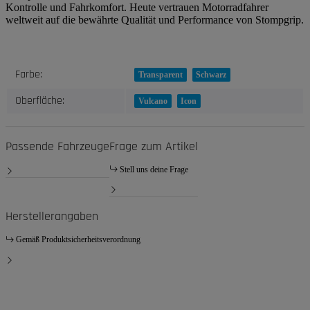
Kontrolle und Fahrkomfort. Heute vertrauen Motorradfahrer
weltweit auf die bewährte Qualität und Performance von Stompgrip.
Produkteigenschaft
Wert
Farbe:
Transparent
Schwarz
Oberfläche:
Vulcano
Icon
Passende Fahrzeuge
Frage zum Artikel
Stell uns deine Frage
Herstellerangaben
Gemäß Produktsicherheitsverordnung