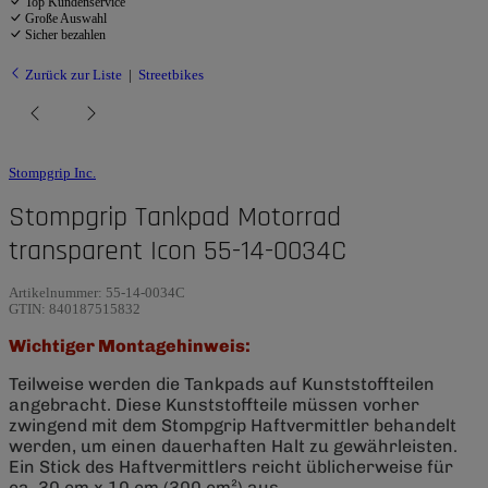
Top Kundenservice
Große Auswahl
Sicher bezahlen
Zurück zur Liste
Streetbikes
Stompgrip Inc.
Stompgrip Tankpad Motorrad
transparent Icon 55-14-0034C
Artikelnummer:
55-14-0034C
GTIN:
840187515832
Wichtiger Montagehinweis:
Teilweise werden die Tankpads auf Kunststoffteilen
angebracht. Diese Kunststoffteile müssen vorher
zwingend mit dem Stompgrip Haftvermittler behandelt
werden, um einen dauerhaften Halt zu gewährleisten.
Ein Stick des Haftvermittlers reicht üblicherweise für
ca. 30 cm x 10 cm (300 cm²) aus.