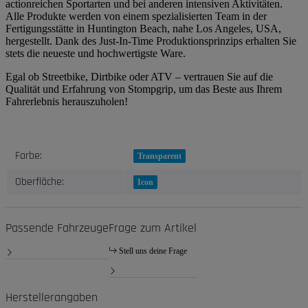
actionreichen Sportarten und bei anderen intensiven Aktivitäten.
Alle Produkte werden von einem spezialisierten Team in der
Fertigungsstätte in Huntington Beach, nahe Los Angeles, USA,
hergestellt. Dank des Just-In-Time Produktionsprinzips erhalten Sie
stets die neueste und hochwertigste Ware.
Egal ob Streetbike, Dirtbike oder ATV – vertrauen Sie auf die
Qualität und Erfahrung von Stompgrip, um das Beste aus Ihrem
Fahrerlebnis herauszuholen!
Produkteigenschaft
Wert
Farbe:
Transparent
Oberfläche:
Icon
Passende Fahrzeuge
Frage zum Artikel
Stell uns deine Frage
Herstellerangaben