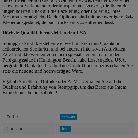
und Offroad-Motorräder an. Wählen Sie zwischen der klassischen
schwarzen Variante oder der transparenten Version, die Ihnen den
ungehinderten Blick auf die Lackierung oder Folierung Ihres
Motorrads ermöglicht. Beide Optionen sind mit hochwertigem 3M-
Kleber ausgestattet, der sich rückstandslos entfernen lässt.
Höchste Qualität, hergestellt in den USA
Stompgrip Produkte stehen weltweit für Premium-Qualität in
actionreichen Sportarten und bei anderen intensiven Aktivitäten.
Alle Produkte werden von einem spezialisierten Team in der
Fertigungsstätte in Huntington Beach, nahe Los Angeles, USA,
hergestellt. Dank des Just-In-Time Produktionsprinzips erhalten Sie
stets die neueste und hochwertigste Ware.
Egal ob Streetbike, Dirtbike oder ATV – vertrauen Sie auf die
Qualität und Erfahrung von Stompgrip, um das Beste aus Ihrem
Fahrerlebnis herauszuholen!
Produkteigenschaft
Wert
Farbe:
Schwarz
Oberfläche:
Icon