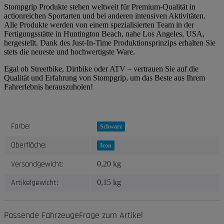
Stompgrip Produkte stehen weltweit für Premium-Qualität in
actionreichen Sportarten und bei anderen intensiven Aktivitäten.
Alle Produkte werden von einem spezialisierten Team in der
Fertigungsstätte in Huntington Beach, nahe Los Angeles, USA,
hergestellt. Dank des Just-In-Time Produktionsprinzips erhalten Sie
stets die neueste und hochwertigste Ware.
Egal ob Streetbike, Dirtbike oder ATV – vertrauen Sie auf die
Qualität und Erfahrung von Stompgrip, um das Beste aus Ihrem
Fahrerlebnis herauszuholen!
Produkteigenschaft
Wert
Farbe:
Schwarz
Oberfläche:
Icon
Versandgewicht:
0,20 kg
Artikelgewicht:
0,15
kg
Passende Fahrzeuge
Frage zum Artikel