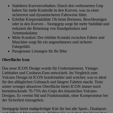
Stabileres Kurvenverhalten: Durch den verbesserten Grip
haben Sie mehr Kontrolle in den Kurven, was zu einer
sichereren und dynamischeren Fahrweise führt.
Erhöhte Körperstabilität: Ob beim Bremsen, Beschleunigen
oder in den Kurven – Stompgrip sorgt für mehr Stabilität und
reduziert die Belastung von Handgelenken und
Armmuskulatur.
Mehr Komfort: Der erhöhte Kontakt zwischen Fahrer und
Maschine sorgt für ein angenehmeres und sicheres
Fahrgefühl.
Passgenaue Lösungen für Ihr Bike
Oberfläche Icon
Das neue ICON Design wurde für Understatement, Vintage-
Liebhaber und Coolness-Fans entwickelt. Im Vergleich zum
Volcano Design ist ICON komfortabler und weicher, was es ideal
für den alltäglichen Gebrauch und längere Fahrten macht. Trotz
seiner weniger abrasiven Oberfläche bietet ICON immer noch
beeindruckende 70-75% des Grips des klassischen Volcano-
Designs. Es vereint Stil und Funktionalität, ohne Kompromisse bei
der Sicherheit einzugehen.
Stompgrip bietet maßgefertigte Kits für fast alle Sport-, Dualsport-