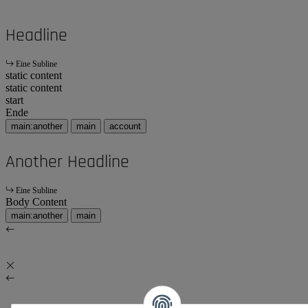
Headline
Eine Subline
static content
static content
start
Ende
main:another
main
account
Another Headline
Eine Subline
Body Content
main:another
main