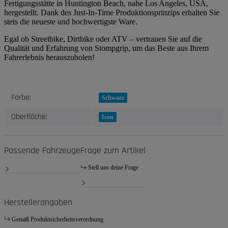
Fertigungsstätte in Huntington Beach, nahe Los Angeles, USA,
hergestellt. Dank des Just-In-Time Produktionsprinzips erhalten Sie
stets die neueste und hochwertigste Ware.
Egal ob Streetbike, Dirtbike oder ATV – vertrauen Sie auf die
Qualität und Erfahrung von Stompgrip, um das Beste aus Ihrem
Fahrerlebnis herauszuholen!
Produkteigenschaft
Wert
Farbe:
Schwarz
Oberfläche:
Icon
Passende Fahrzeuge
Frage zum Artikel
Stell uns deine Frage
Herstellerangaben
Gemäß Produktsicherheitsverordnung