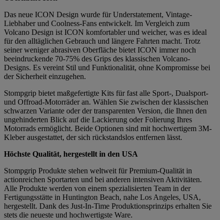
Das neue ICON Design wurde für Understatement, Vintage-
Liebhaber und Coolness-Fans entwickelt. Im Vergleich zum
Volcano Design ist ICON komfortabler und weicher, was es ideal
für den alltäglichen Gebrauch und längere Fahrten macht. Trotz
seiner weniger abrasiven Oberfläche bietet ICON immer noch
beeindruckende 70-75% des Grips des klassischen Volcano-
Designs. Es vereint Stil und Funktionalität, ohne Kompromisse bei
der Sicherheit einzugehen.
Stompgrip bietet maßgefertigte Kits für fast alle Sport-, Dualsport-
und Offroad-Motorräder an. Wählen Sie zwischen der klassischen
schwarzen Variante oder der transparenten Version, die Ihnen den
ungehinderten Blick auf die Lackierung oder Folierung Ihres
Motorrads ermöglicht. Beide Optionen sind mit hochwertigem 3M-
Kleber ausgestattet, der sich rückstandslos entfernen lässt.
Höchste Qualität, hergestellt in den USA
Stompgrip Produkte stehen weltweit für Premium-Qualität in
actionreichen Sportarten und bei anderen intensiven Aktivitäten.
Alle Produkte werden von einem spezialisierten Team in der
Fertigungsstätte in Huntington Beach, nahe Los Angeles, USA,
hergestellt. Dank des Just-In-Time Produktionsprinzips erhalten Sie
stets die neueste und hochwertigste Ware.