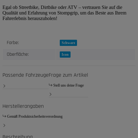
Egal ob Streetbike, Dirtbike oder ATV – vertrauen Sie auf die
Qualität und Erfahrung von Stompgrip, um das Beste aus Ihrem
Fahrerlebnis herauszuholen!
Produkteigenschaft
Wert
Farbe:
Schwarz
Oberfläche:
Icon
Passende Fahrzeuge
Frage zum Artikel
Stell uns deine Frage
Herstellerangaben
Gemäß Produktsicherheitsverordnung
Beschreibung